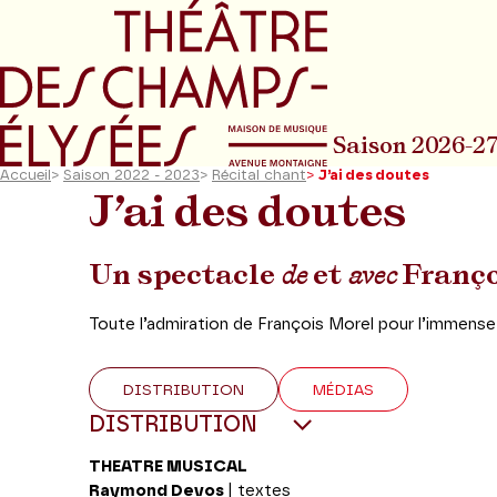
Aller au menu principal
Aller au conte
Saison 2026-2
Accueil
>
Saison 2022 - 2023
>
Récital chant
>
J’ai des doutes
J’ai des doutes
Un spectacle
de
et
avec
Franço
Toute l’admiration de François Morel pour l’immen
DISTRIBUTION
MÉDIAS
DISTRIBUTION
THEATRE MUSICAL
Raymond Devos
| textes