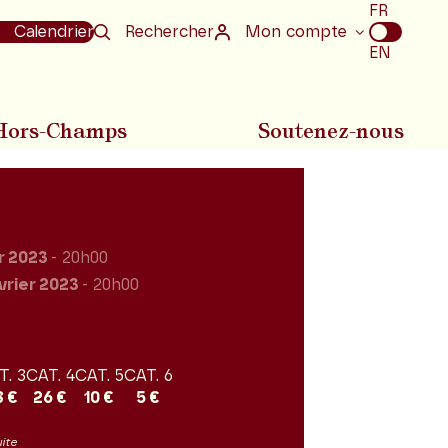
Choix
FR
de
Calendrier
Rechercher
Mon compte
la
EN
langue
Hors-Champs
Soutenez-nous
r 2023
- 20h00
vrier 2023
- 20h00
T. 3
CAT. 4
CAT. 5
CAT. 6
8 €
26 €
10 €
5 €
uite