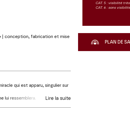
CAT. 5 : visibilité tr
CAT. 6 : sans visibil
e
| conception, fabrication et mise
PLAN DE S
cle qui est apparu, singulier sur
ne lui ressemblera.
Lire la suite
 on n’est pas obligé… de se faire
ne folie.
uilée de la logique, de la réalité,