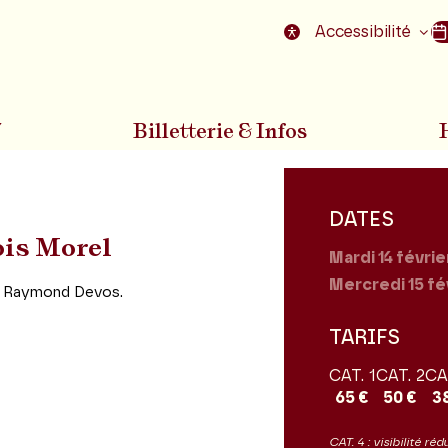
nu
Aller au pied de la page
Accessibilité
7
Billetterie & Infos
DATES
is Morel
Mardi 14
févrie
Mercredi 15
fé
se Raymond Devos.
TARIFS
CAT. 1
CAT. 2
CA
65 €
50 €
3
CAT. 4 : visibilité réd