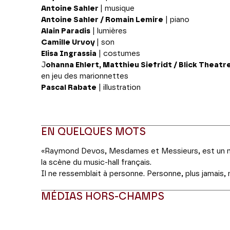
Antoine Sahler
| musique
Antoine Sahler / Romain Lemire
| piano
Alain Paradis
| lumières
Camille Urvoy
| son
Elisa Ingrassia
| costumes
J
ohanna Ehlert, Matthieu Siefridt / Blick Theatr
en jeu des marionnettes
Pascal Rabate
| illustration
EN QUELQUES MOTS
«Raymond Devos, Mesdames et Messieurs, est un mira
la scène du music-hall français.
Il ne ressemblait à personne. Personne, plus jamais, 
C’est comme ça. Il faut se faire une raison. Même si
MÉDIAS HORS-CHAMPS
une raison.
Il est plus opportun en évoquant Devos de se faire u
Un grain de folie capable d’enrayer la mécanique bien h