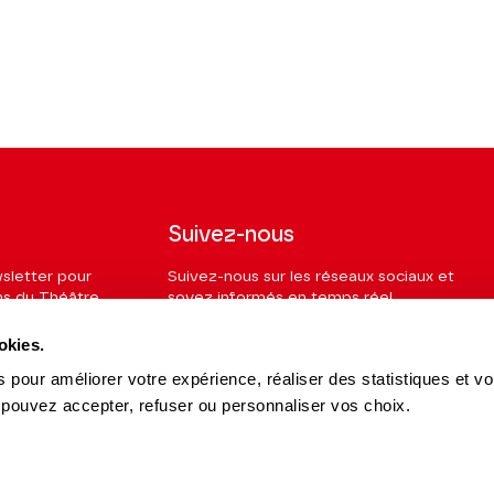
Suivez-nous
wsletter pour
Suivez-nous sur les réseaux sociaux et
ns du Théâtre.
soyez informés en temps réel.
okies.
Facebook
Instagram
Tik
Youtube
Linkedin
S'INSCRIRE
Tok
 pour améliorer votre expérience, réaliser des statistiques et v
 pouvez accepter, refuser ou personnaliser vos choix.
es et Partenaires
15 avenue Montaigne
es du Théâtre