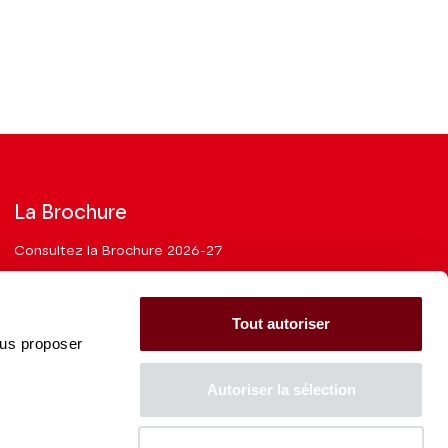
La Brochure
Consultez la Brochure 2026-27
CONSULTER
Tout autoriser
ous proposer
Autoriser la sélection
La Caisse des Dépôts soutient
l'ensemble de la programmation