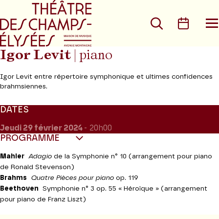
Aller au menu principal
Aller au conte
Rechercher
Calen
O
le
m
Igor Levit
| piano
Igor Levit entre répertoire symphonique et ultimes confidences
brahmsiennes.
DATES
Jeudi 29
février 2024
- 20h00
PROGRAMME
Mahler
Adagio
de la Symphonie n° 10 (arrangement pour piano
de Ronald Stevenson)
Brahms
Quatre Pièces pour piano
op. 119
Beethoven
Symphonie n° 3 op. 55 « Héroïque » (arrangement
pour piano de Franz Liszt)