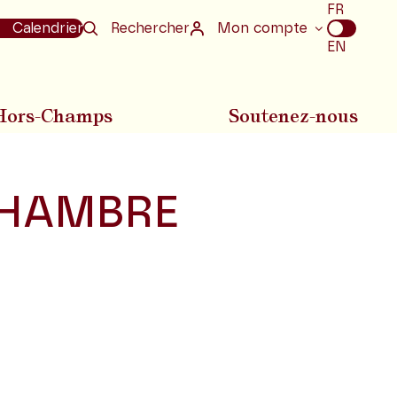
Choix
FR
de
Calendrier
Rechercher
Mon compte
la
EN
langue
Hors-Champs
Soutenez-nous
CHAMBRE