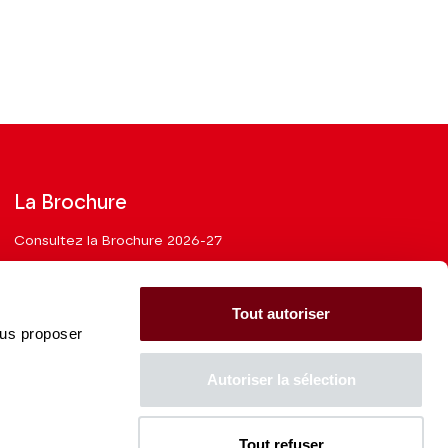
La Brochure
Consultez la Brochure 2026-27
CONSULTER
Tout autoriser
ous proposer
Autoriser la sélection
La Caisse des Dépôts soutient
l'ensemble de la programmation
Tout refuser