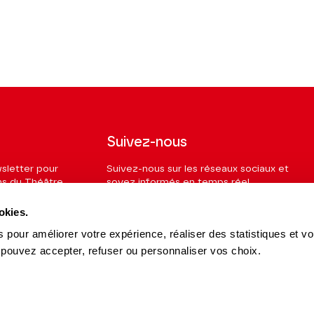
Suivez-nous
wsletter pour
Suivez-nous sur les réseaux sociaux et
ns du Théâtre.
soyez informés en temps réel.
okies.
Facebook
Instagram
Tik
Youtube
Linkedin
S'INSCRIRE
Tok
 pour améliorer votre expérience, réaliser des statistiques et v
 pouvez accepter, refuser ou personnaliser vos choix.
es et Partenaires
15 avenue Montaigne
es du Théâtre