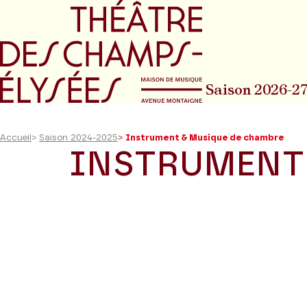
Aller au menu principal
Aller au conte
Saison 2026-2
Accueil
>
Saison 2024-2025
>
Instrument & Musique de chambre
INSTRUMENT
Aucun
résultat
trouvé