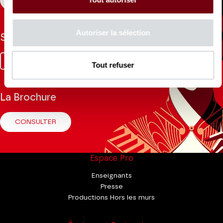
S'INSCRIRE
Autoriser la sélection
Suivez-nous
Facebook
Instagram
Tik
Youtube
Linkedin
Tout refuser
Tok
La Brochure
CONSULTER
Espace Pro
Enseignants
Presse
Productions Hors les murs