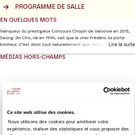
PROGRAMME DE SALLE
EN QUELQUES MOTS
Vainqueur du prestigieux Concours Chopin de Varsovie en 2015,
Seong-Jin Cho, né en 1994, sait que le cher Frédéric lui porte
Lire la suite
bonheur. C’est donc tout naturellement que l’ancien élève de
Michel Béroff au Conservatoire de Paris ouvre son programme
MÉDIAS HORS-CHAMPS
avec la
Polonaise
opus 44, dont le
Tempo di mazurka
central
repose des accents tragiques qui la secouent. Après un passage
Modifier la slide de ce carousel modifiera également la sli
par l’Hexagone chez Ravel – où même le rare
Menuet sur le nom
de Haydn
sonne « à la française » –, le Coréen nous emmène en
Italie, sur les traces de Franz Liszt. Au gré du deuxième cahier des
Années de pèlerinage
, nous admirerons Raphaël et Michel-Ange,
écouterons une
Canzonetta
attribuée à Salvator Rosa, lirons
Pétrarque et Dante. Superbe Grand Tour en perspective.
Ce site web utilise des cookies.
Jeanine Roze Production
Nous utilisons des cookies pour améliorer votre
expérience, réaliser des statistiques et vous proposer des
VIDEO