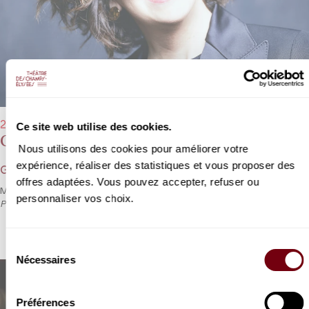
22/10/2023 - 17h00
Ce site web utilise des cookies.
Carmen
Nous utilisons des cookies pour améliorer votre
expérience, réaliser des statistiques et vous proposer des
Georges Bizet
offres adaptées. Vous pouvez accepter, refuser ou
Marina Viotti et Stanislas Barbeyrac se retrouvent après
La
personnaliser vos choix.
Périchole
, cette fois-ci pour incarner le duo Carmen et Don José.
Sélection
Nécessaires
du
consentement
Préférences