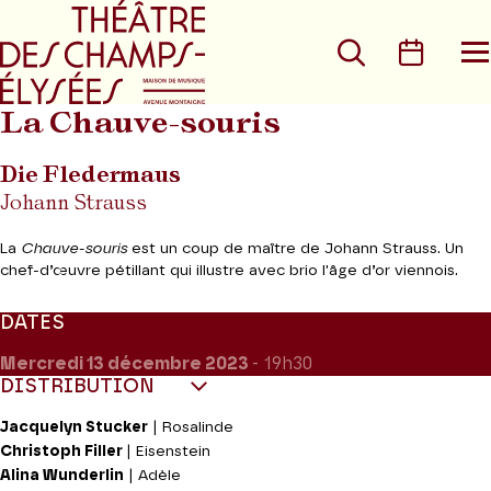
Aller au menu principal
Aller au conte
Rechercher
Calen
O
le
m
La Chauve-souris
Die Fledermaus
Johann Strauss
La
Chauve-souris
est un coup de maître de Johann Strauss. Un
chef-d’œuvre pétillant qui illustre avec brio l'âge d’or viennois.
DATES
Mercredi 13
décembre 2023
- 19h30
DISTRIBUTION
Jacquelyn Stucker
| Rosalinde
Christoph Filler
| Eisenstein
Alina Wunderlin
| Adèle