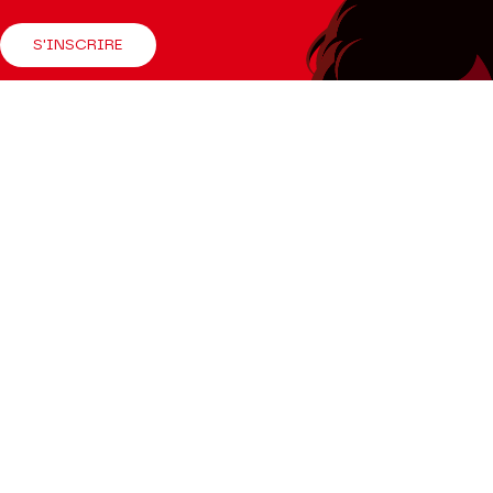
S'INSCRIRE
Suivez-nous
Facebook
Instagram
Tik
Youtube
Linkedin
Tok
La Brochure
CONSULTER
Espace Pro
Enseignants
Presse
Productions Hors les murs