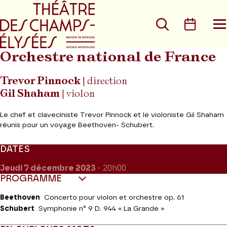
Aller au menu principal
Aller au conte
Rechercher
Calen
O
le
m
Orchestre national de France
Trevor Pinnock
| direction
Gil Shaham
| violon
Le chef et claveciniste Trevor Pinnock et le violoniste Gil Shaham
réunis pour un voyage Beethoven- Schubert.
DATES
Jeudi 7
décembre 2023
- 20h00
PROGRAMME
Beethoven
Concerto pour violon et orchestre op. 61
Schubert
Symphonie n° 9 D. 944 « La Grande »