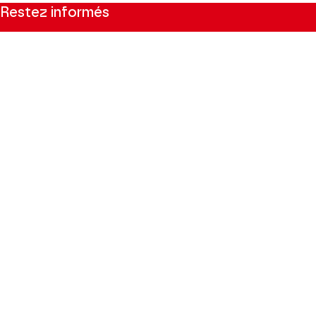
Restez informés
Inscrivez-vous à la newsletter pour recevoir les informations
du Théâtre.
S'INSCRIRE
Suivez-nous
Facebook
Instagram
Tik
Youtube
Linkedin
Tok
La Brochure
CONSULTER
Espace Pro