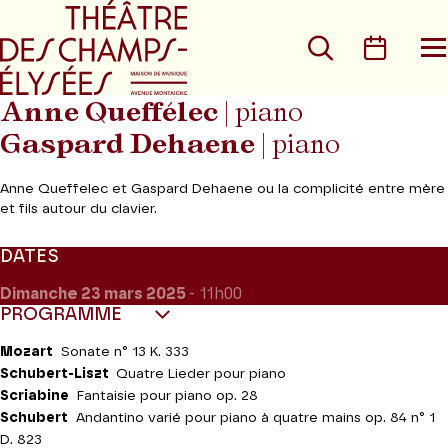
Aller au menu principal
Aller au conte
Rechercher
Calen
O
le
m
Anne Queffélec
| piano
Gaspard Dehaene
| piano
Anne Queffelec et Gaspard Dehaene ou la complicité entre mère
et fils autour du clavier.
DATES
Dimanche 23
mars 2025
- 11h00
PROGRAMME
Mozart
Sonate n° 13 K. 333
Schubert-Liszt
Quatre Lieder pour piano
Scriabine
Fantaisie pour piano op. 28
Schubert
Andantino varié pour piano à quatre mains op. 84 n° 1
D. 823