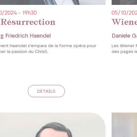
0/2024 - 19h30
05/10/202
 Résurrection
Wiene
g Friedrich Haendel
Daniele G
nt Haendel s’empara de la forme opéra pour
Les Wiener P
er la passion du Christ.
des pages l
DÉTAILS