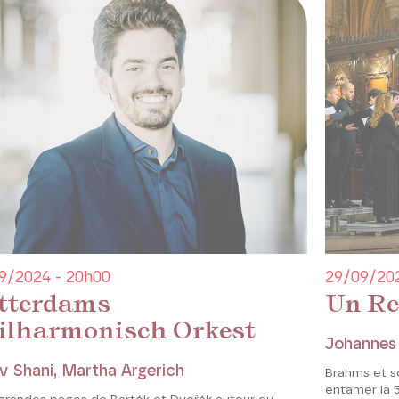
9/2024 - 20h00
29/09/202
tterdams
Un Re
ilharmonisch Orkest
Johannes
v Shani, Martha Argerich
Brahms et s
entamer la 