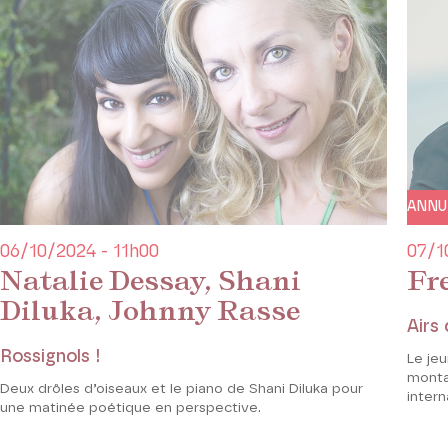
ANNU
06/10/2024 - 11h00
07/1
Natalie Dessay, Shani
Fr
Diluka, Johnny Rasse
Airs
Rossignols !
Le je
monta
Deux drôles d’oiseaux et le piano de Shani Diluka pour
intern
une matinée poétique en perspective.