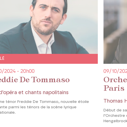
LÉ
0/2024 - 20h00
09/10/202
eddie De Tommaso
Orche
Paris
 d’opéra et chants napolitains
Thomas H
une ténor Freddie De Tommaso, nouvelle étoile
nte parmi les ténors de la scène lyrique
Début de sa
ationale
.
l’Orchestre
Hengelbrock