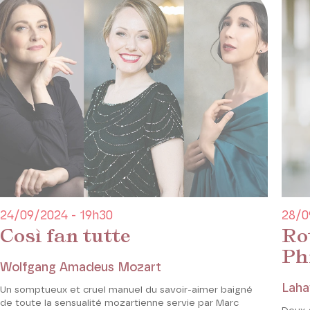
24/09/2024 - 19h30
28/0
Così fan tutte
Ro
Ph
Wolfgang Amadeus Mozart
Laha
Un somptueux et cruel manuel du savoir-aimer baigné
de toute la sensualité mozartienne servie par Marc