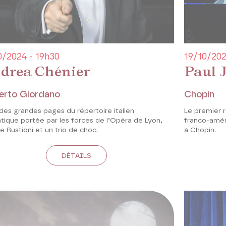
0/2024 - 19h30
19/10/202
drea Chénier
Paul J
rto Giordano
Chopin
des grandes pages du répertoire italien
Le premier r
tique portée par les forces de l’Opéra de Lyon,
franco-améri
e Rustioni et un trio de choc.
à Chopin.
DÉTAILS