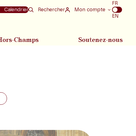
Choix
FR
de
Calendrier
Rechercher
Mon compte
la
EN
langue
Hors-Champs
Soutenez-nous