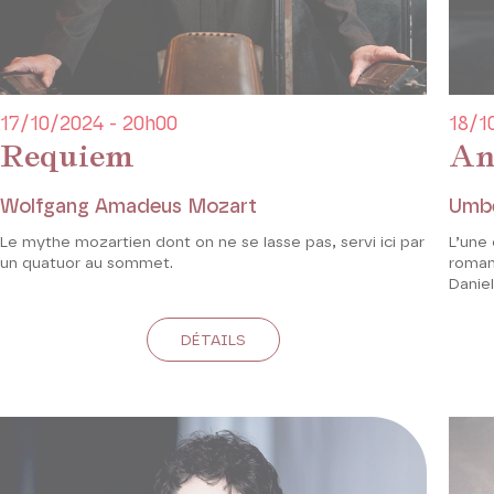
17/10/2024 - 20h00
18/1
Requiem
An
Wolfgang Amadeus Mozart
Umbe
Le mythe mozartien dont on ne se lasse pas, servi ici par
L’une 
un quatuor au sommet.
roman
Daniel
DÉTAILS