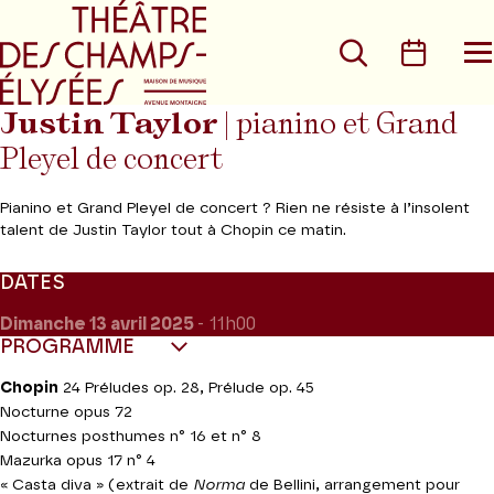
Aller au menu principal
Aller au conte
Rechercher
Calen
O
le
m
Justin Taylor
| pianino et Grand
Pleyel de concert
Pianino et Grand Pleyel de concert ? Rien ne résiste à l’insolent
talent de Justin Taylor tout à Chopin ce matin.
DATES
Dimanche 13
avril 2025
- 11h00
PROGRAMME
Chopin
24 Préludes op. 28, Prélude op. 45
Nocturne opus 72
Nocturnes posthumes n° 16 et n° 8
Mazurka opus 17 n° 4
« Casta diva » (extrait de
Norma
de Bellini, arrangement pour