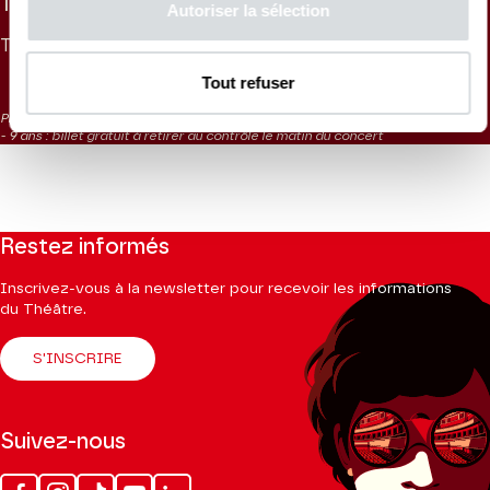
TARIFS
Autoriser la sélection
TARIF UNIQUE
- 26 ANS
- 9 ANS
35 €
16 €
0 €
Tout refuser
Placement libre
- 9 ans : billet gratuit à retirer au contrôle le matin du concert
Restez informés
Inscrivez-vous à la newsletter pour recevoir les informations
du Théâtre.
S'INSCRIRE
Suivez-nous