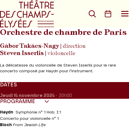
Aller au menu principal
Aller au conte
Rechercher
Calen
O
le
m
Orchestre de chambre de Paris
Gábor Takács-Nagy
| direction
Steven Isserlis
| violoncelle
La délicatesse du violoncelle de Steven Isserlis pour le rare
concerto composé par Haydn pour l’instrument.
DATES
Jeudi 14
novembre 2024
- 20h00
PROGRAMME
Haydn
Symphonie n° 1 Hob. I:1
Concerto pour violoncelle n° 1
Bloch
From Jewish Life