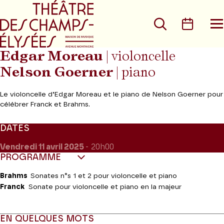
Aller au menu principal
Aller au conte
Rechercher
Calen
O
le
m
Edgar Moreau
| violoncelle
Nelson Goerner
| piano
Le violoncelle d’Edgar Moreau et le piano de Nelson Goerner pour
célébrer Franck et Brahms.
DATES
Vendredi 11
avril 2025
- 20h00
PROGRAMME
Brahms
Sonates n°s 1 et 2 pour violoncelle et piano
Franck
Sonate pour violoncelle et piano en la majeur
EN QUELQUES MOTS