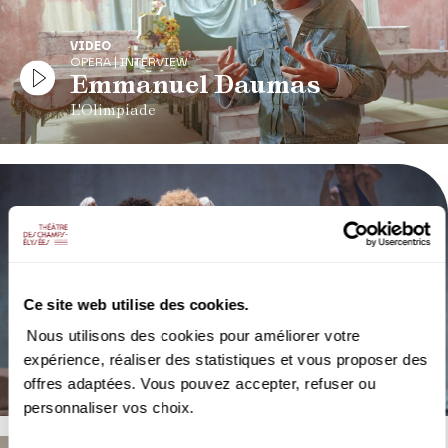
VIDEO
OPERA | INTERVIEW
Emmanuel Daumas
L'Olimpiade
Ce site web utilise des cookies.
VIDEO
Nous utilisons des cookies pour améliorer votre
OPERA | EXTRAIT
L'Olimpiade
expérience, réaliser des statistiques et vous proposer des
Vivaldi
offres adaptées. Vous pouvez accepter, refuser ou
personnaliser vos choix.