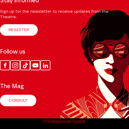
Stay informed
Sign up for the newsletter to receive updates from the
Theatre.
REGISTER
Follow us
Facebook
Instagram
Tik
Youtube
Linkedin
Tok
The Mag
CONSULT
Professional Space