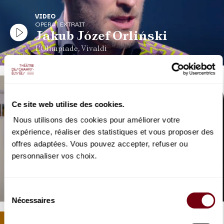
VIDEO
OPERA | EXTRAIT
Jakub Józef Orliński
L'Olimpiade, Vivaldi
Ce site web utilise des cookies.
Nous utilisons des cookies pour améliorer votre
expérience, réaliser des statistiques et vous proposer des
offres adaptées. Vous pouvez accepter, refuser ou
VIDEO
personnaliser vos choix.
OPERA | INTERVIEW
Marina Viotti
en répétition de L'Olimpiade
Sélection
Nécessaires
du
consentement