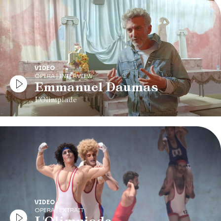
VIDEO
OPERA | INTERVIEW
Emmanuel Daumas
L'Olimpiade
VIDEO
OPERA | EXTRAIT