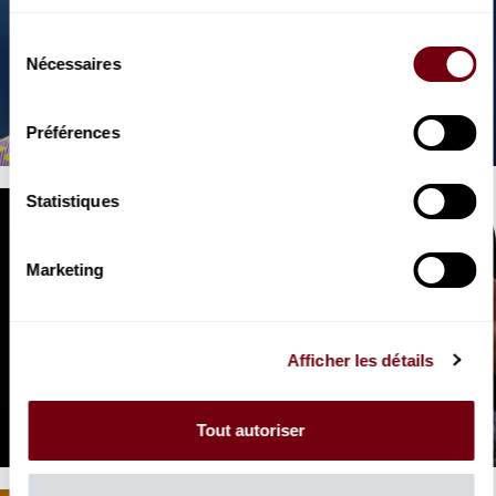
Sélection
VIDEO
Nécessaires
du
OPERA | EXTRAIT
Jakub Józef Orliński
consentement
L'Olimpiade, Vivaldi
Préférences
Statistiques
Marketing
Afficher les détails
VIDEO
OPERA | INTERVIEW
Marina Viotti
en 100 secondes
Tout autoriser