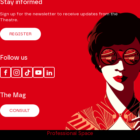
Stay informed
Sign up for the newsletter to receive updates from the
Theatre.
REGISTER
Follow us
Facebook
Instagram
Tik
Youtube
Linkedin
Tok
The Mag
CONSULT
Professional Space