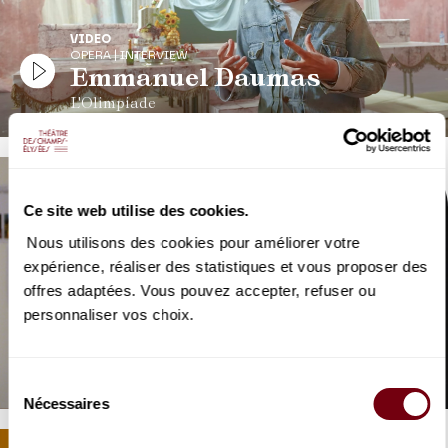
VIDEO
OPERA | INTERVIEW
Emmanuel Daumas
L'Olimpiade
Ce site web utilise des cookies.
Nous utilisons des cookies pour améliorer votre
expérience, réaliser des statistiques et vous proposer des
offres adaptées. Vous pouvez accepter, refuser ou
VIDEO
personnaliser vos choix.
OPERA | INTERVIEW
Marina Viotti
en répétition de L'Olimpiade
Sélection
Nécessaires
du
consentement