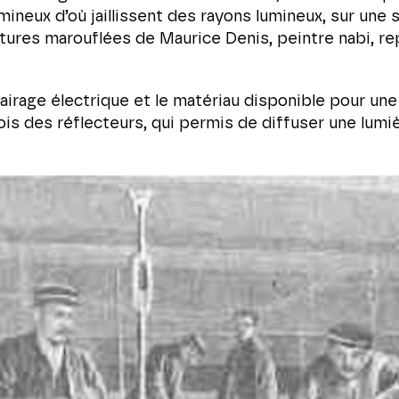
lumineux d’où jaillissent des rayons lumineux, sur un
ntures marouflées de Maurice Denis, peintre nabi, re
airage électrique et le matériau disponible pour une 
fois des réflecteurs, qui permis de diffuser une lum