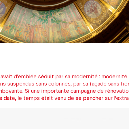
 avait d’emblée séduit par sa modernité : modernité
ons suspendus sans colonnes, par sa façade sans fio
oyante. Si une importante campagne de rénovation d
 date, le temps était venu de se pencher sur l’extraor