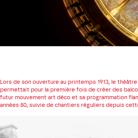
Lors de son ouverture au printemps 1913, le théâtre
permettait pour la première fois de créer des balc
futur mouvement art déco et sa programmation flamb
années 80, suivie de chantiers réguliers depuis cette