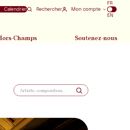
Choix
FR
de
Calendrier
Rechercher
Mon compte
la
EN
langue
Hors-Champs
Soutenez-nous
Rechercher