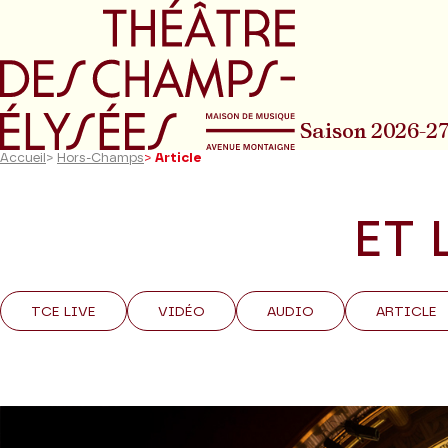
Aller au menu principal
Aller au conte
Saison 2026-2
Accueil
>
Hors-Champs
>
Article
ET 
TCE LIVE
VIDÉO
AUDIO
ARTICLE