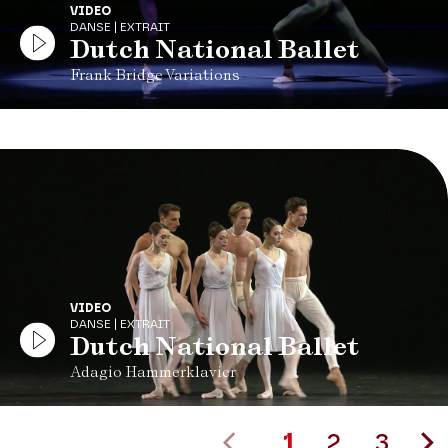
VIDEO
DANSE | EXTRAIT
Dutch National Ballet
Frank Bridge Variations
VIDEO
DANSE | EXTRAIT
Dutch National Ballet
Adagio Hammerklavier
1
2
3