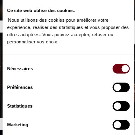
Sophia Liu
Chopin
Ce site web utilise des cookies.
Nous utilisons des cookies pour améliorer votre
expérience, réaliser des statistiques et vous proposer des
offres adaptées. Vous pouvez accepter, refuser ou
personnaliser vos choix.
Sélection
Nécessaires
du
consentement
Préférences
VIDEO
CONCERT | EXTRAIT
Nobuyuki Tsujii
Statistiques
Tchaïkovski
Marketing