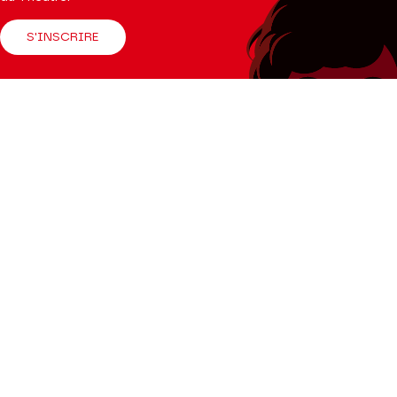
S'INSCRIRE
Suivez-nous
Facebook
Instagram
Tik
Youtube
Linkedin
Tok
La Brochure
CONSULTER
Espace Pro
Enseignants
Presse
Productions Hors les murs