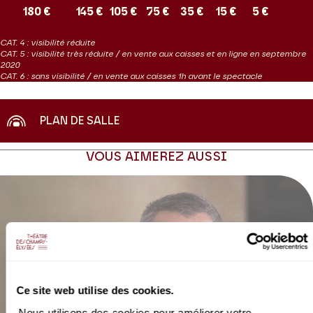
En partenariat avec france.tv
180 €
145 €
105 €
75 €
35 €
15 €
5 €
CAT. 4 : visibilité réduite
CAT. 5 : visibilité très réduite / en vente aux caisses et en ligne en septembre
2020
CAT. 6 : sans visibilité / en vente aux caisses 1h avant le spectacle
PLAN DE SALLE
VOUS AIMEREZ AUSSI
Ce site web utilise des cookies.
Nous utilisons des cookies pour améliorer votre