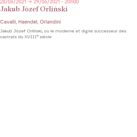
28/06/2021 → 29/06/2021 - 20h00
Jakub Józef Orliński
Cavalli, Haendel, Orlandini
Jakub Józef Orliński, ou le moderne et digne successeur des
e
castrats du XVIII
siècle