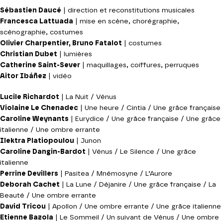
Sébastien Daucé
| direction et reconstitutions musicales
Francesca Lattuada
| mise en scène, chorégraphie,
scénographie, costumes
Olivier Charpentier, Bruno Fatalot
| costumes
Christian Dubet
| lumières
Catherine Saint-Sever
| maquillages, coiffures, perruques
Aitor Ibáñez
| vidéo
Lucile Richardot
| La Nuit / Vénus
Violaine Le Chenadec
| Une heure / Cintia / Une grâce française
Caroline Weynants
| Eurydice / Une grâce française / Une grâce
italienne / Une ombre errante
Ilektra Platiopoulou
| Junon
Caroline Dangin-Bardot
| Vénus / Le Silence / Une grâce
italienne
Perrine Devillers
| Pasitea / Mnémosyne / L’Aurore
Deborah Cachet
| La Lune / Déjanire / Une grâce française / La
Beauté / Une ombre errante
David Tricou
| Apollon / Une ombre errante / Une grâce italienne
Etienne Bazola
| Le Sommeil / Un suivant de Vénus / Une ombre