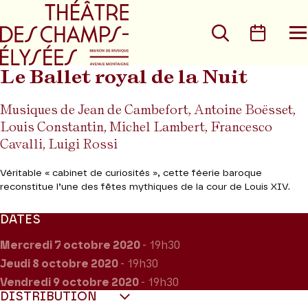
Aller au menu principal
Aller au conte
Rechercher
Calen
O
le
m
Le Ballet royal de la Nuit
Musiques de Jean de Cambefort, Antoine Boësset,
Louis Constantin, Michel Lambert, Francesco
Cavalli, Luigi Rossi
Véritable « cabinet de curiosités », cette féerie baroque
reconstitue l’une des fêtes mythiques de la cour de Louis XIV.
DATES
Mercredi 7
octobre 2020
- 19h30
Jeudi 8
octobre 2020
- 19h30
Vendredi 9
octobre 2020
- 19h30
DISTRIBUTION