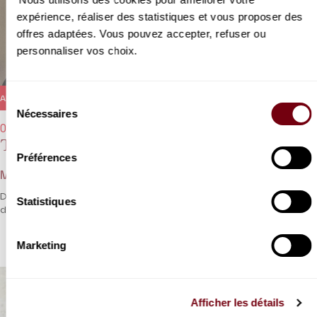
expérience, réaliser des statistiques et vous proposer des
offres adaptées. Vous pouvez accepter, refuser ou
personnaliser vos choix.
Sélection
ANNULÉ
Nécessaires
du
09/01/2021 - 20h00
consentement
Te Deum
Préférences
Marc-Antoine Charpentier
Dumont et Charpentier ou l’art du Grand Motet à la française
Statistiques
dans sa plus parfaite plénitude.
Marketing
Afficher les détails