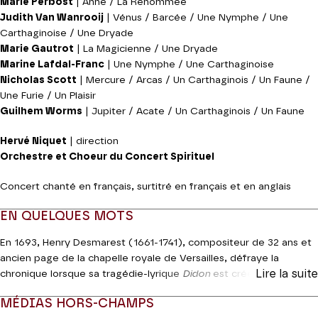
Marie Perbost
| Anne / La Renommée
Judith Van Wanrooij
| Vénus / Barcée / Une Nymphe / Une
Carthaginoise / Une Dryade
Marie Gautrot
| La Magicienne / Une Dryade
Marine Lafdal-Franc
| Une Nymphe / Une Carthaginoise
Nicholas Scott
| Mercure / Arcas / Un Carthaginois / Un Faune /
Une Furie / Un Plaisir
Guilhem Worms
| Jupiter / Acate / Un Carthaginois / Un Faune
Hervé Niquet
| direction
Orchestre et Choeur du Concert Spirituel
Concert chanté en français, surtitré en français et en anglais
EN QUELQUES MOTS
En 1693, Henry Desmarest (1661-1741), compositeur de 32 ans et
ancien page de la chapelle royale de Versailles, défraye la
Lire la suite
chronique lorsque sa tragédie-lyrique
Didon
est créée : il vient de
révéler qu'il était le véritable auteur de la musique de Nicolas
MÉDIAS HORS-CHAMPS
Goupillet, sous-maître de musique de la chapelle royale de Louis