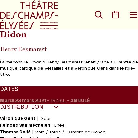
Aller au menu principal
Aller au conte
Rechercher
Calen
O
le
m
Didon
Henry Desmarest
La méconnue
Didon
d’Henry Desmarest renaît grâce au Centre de
musique baroque de Versailles et à Véronique Gens dans le rôle-
titre.
DATES
Mardi 23
mars 2021
- 19h30
ANNULÉ
DISTRIBUTION
Véronique Gens
| Didon
Reinoud van Mechelen
| Enée
Thomas Dolié
| Mars / Iarbe / L’Ombre de Sichée