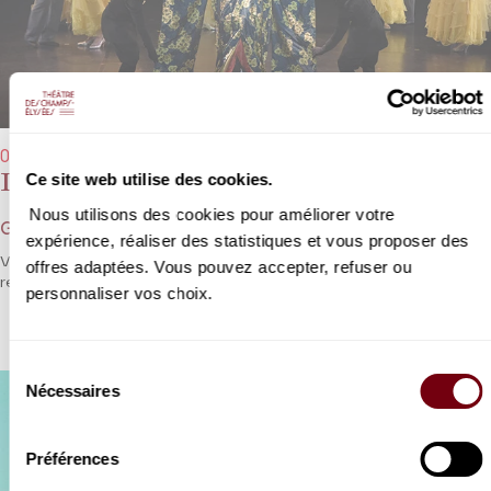
07/10/2020 → 09/10/2020 - 19h30
Le Ballet royal de la Nuit
Ce site web utilise des cookies.
Nous utilisons des cookies pour améliorer votre
Grand Divertissement pour le jeune Roi Soleil
expérience, réaliser des statistiques et vous proposer des
Véritable « cabinet de curiosités », cette féerie baroque
offres adaptées. Vous pouvez accepter, refuser ou
reconstitue l’une des fêtes mythiques de la cour de Louis XIV.
personnaliser vos choix.
Sélection
Nécessaires
du
consentement
Préférences