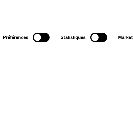
Préférences
Statistiques
Market
Suivez-nous
wsletter pour
Suivez-nous sur les réseaux sociaux et
ns du Théâtre.
soyez informés en temps réel.
Facebook
Instagram
Tik
Youtube
Linkedin
S'INSCRIRE
Tok
es et Partenaires