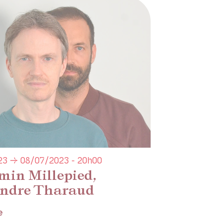
23 → 08/07/2023 - 20h00
min Millepied,
ndre Tharaud
e