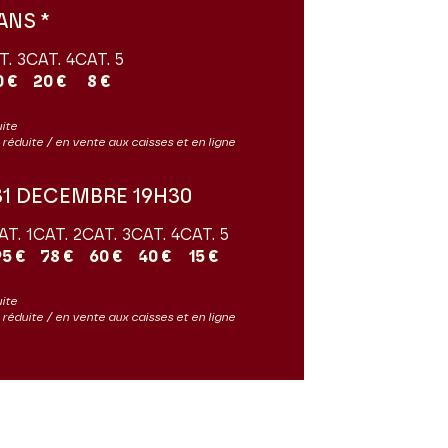
ANS *
T. 3
CAT. 4
CAT. 5
0 €
20 €
8 €
uite
ès réduite / en vente aux caisses et en ligne
31 DECEMBRE 19H30
AT. 1
CAT. 2
CAT. 3
CAT. 4
CAT. 5
95 €
78 €
60 €
40 €
15 €
uite
ès réduite / en vente aux caisses et en ligne