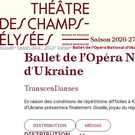
Aller au menu principal
Aller au conte
Saison 2026-2
Accueil
>
Saison 2022 - 2023
>
Danse
>
Ballet de l’Opéra National d'Uk
Ballet de l’Opéra 
d'Ukraine
TranscenDanses
En raison des conditions de répétitions difficiles à K
d’Ukraine présentera finalement
Giselle
, joyau du rép
DISTRIBUTION
MÉDIAS