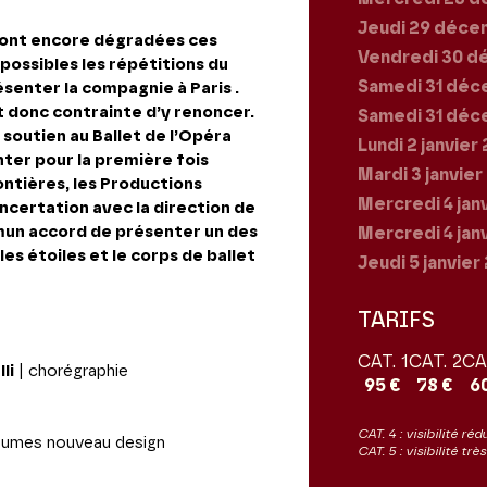
Jeudi 29
déce
e sont encore dégradées ces
Vendredi 30
d
possibles les répétitions du
Samedi 31
déc
senter la compagnie à Paris .
it donc contrainte d’y renoncer.
Samedi 31
déc
soutien au Ballet de l’Opéra
Lundi 2
janvier
nter pour la première fois
Mardi 3
janvie
ontières, les Productions
Mercredi 4
jan
ncertation avec la direction de
mmun accord de présenter un des
Mercredi 4
jan
es étoiles et le corps de ballet
Jeudi 5
janvier
TARIFS
CAT. 1
CAT. 2
CA
li
| chorégraphie
95 €
78 €
6
CAT. 4 : visibilité réd
tumes nouveau design
CAT. 5 : visibilité tr