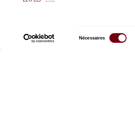
Sélection
Nécessaires
du
consentement
Restez informés
Inscrivez-vous à la ne
recevoir les informatio
Espace Pro
Équip