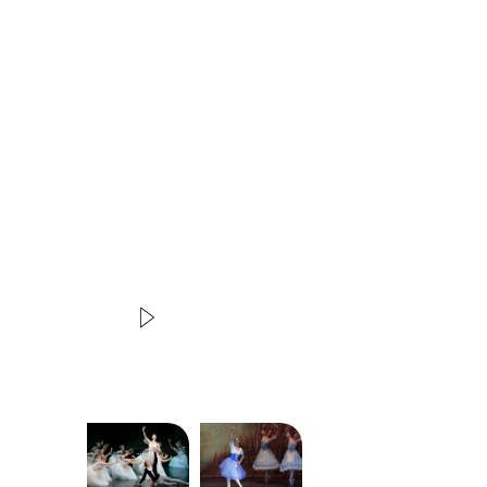
Marius Petipa le remet en scène seize ans plus tard, 
blanc, véritable joyau plongeant le spectateur dans l
Willis. Tous les thèmes du romantisme y sont abordé
bucoliques, pastorale amoureuse tragique, apparitio
rédemption par l’amour. C’est cette version classiqu
l’Opéra national d’Ukraine présente à l’occasion de c
scènes charmantes à l’ambiance champêtre et imagi
vaporeux, gaze blanche et tulle, vocabulaire classiqu
apesanteur,
Giselle
est LE ballet classique par excell
Diapositive précédente
Coréalisation Productions Internationales Albert S
Elysées
VIDEO
DANSE | EXTRAIT
Giselle
Ballet de l'Opéra national d'Ukrai
Modifier la slide de ce carousel modifiera égale