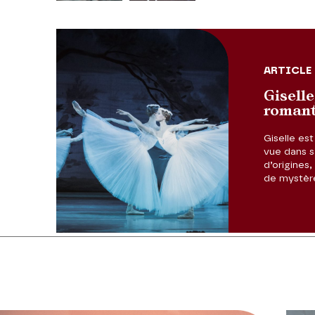
ARTICLE
Giselle
roman
Giselle est
vue dans sa
Diapositive précédente
d’origines,
de mystèr