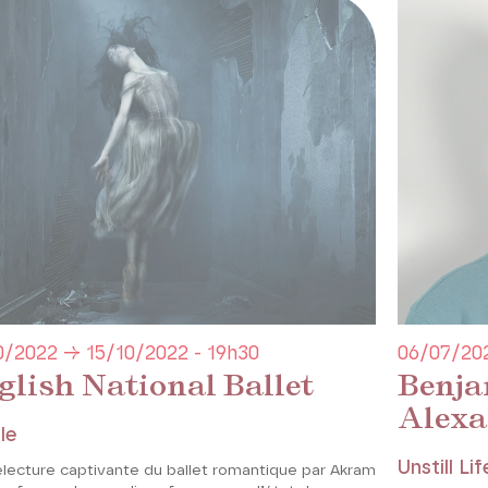
0/2022 → 15/10/2022 - 19h30
06/07/20
glish National Ballet
Benja
Alexa
le
Unstill Lif
electure captivante du ballet romantique par Akram