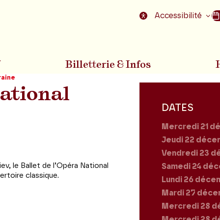
nu
Aller au pied de la page
Accessibilité
7
Billetterie & Infos
raine
National
DATES
Mercredi 21
dé
Jeudi 22
déce
Vendredi 23
d
iev, le Ballet de l’Opéra National
Samedi 24
déc
ertoire classique.
Lundi 26
décem
Mardi 27
déce
Mercredi 28
d
Mercredi 28
d