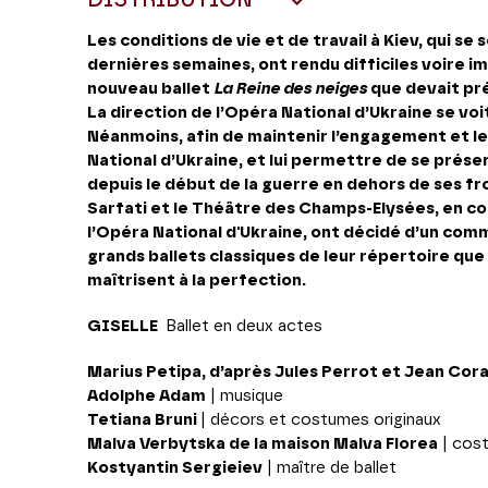
DISTRIBUTION
Les conditions de vie et de travail à Kiev, qui s
dernières semaines, ont rendu difficiles voire im
nouveau ballet
La Reine des neiges
que devait pré
La direction de l’Opéra National d’Ukraine se vo
Néanmoins, afin de maintenir l’engagement et le 
National d’Ukraine, et lui permettre de se prése
depuis le début de la guerre en dehors de ses fr
Sarfati et le Théâtre des Champs-Elysées, en co
l’Opéra National d'Ukraine, ont décidé d’un co
grands ballets classiques de leur répertoire que l
maîtrisent à la perfection.
GISELLE
Ballet en deux actes
Marius Petipa, d’après Jules Perrot et Jean Coral
Adolphe Adam
| musique
Tetiana Bruni
| décors et costumes originaux
Malva Verbytska de la maison Malva Florea
| cos
Kostyantin Sergieiev
| maître de ballet