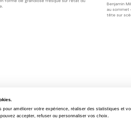
en forme de grandiose fresque sur l’état du
Benjamin Mil
e.
au sommet d
tête sur scè
okies.
 pour améliorer votre expérience, réaliser des statistiques et v
 pouvez accepter, refuser ou personnaliser vos choix.