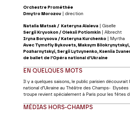
Orchestre Prométhée
Dmytro Morozov
| direction
Natalia Matsak / Kateryna Alaieva
| Giselle
Sergii Kryvokon / Oleksii Potiomkin
| Albrecht
Iryna Borysova / Kateryna Kurchenko
| Myrtha
Avec Tymofiy Bykovets, Maksym Bilokrynytskyi, 
Pozharnytskyi, Sergii Lytvynenko, Kseniia Ivane
de ballet de l’Opéra national d’Ukraine
EN QUELQUES MOTS
Il y a quelques saisons, le public parisien découvrait
national d’Ukraine au Théâtre des Champs- Elysées e
troupe revient spécialement à Paris pour les fêtes 
en deux actes, dans la version de Marius Petipa.
MÉDIAS HORS-CHAMPS
Considéré comme l’un des chefs-d'œuvre du répert
l’apogée d’une nouvelle esthétique. Initialement cho
et Jules Perrot, sur une partition d'Adolphe Adam et 
Modifier la slide de ce carousel modifiera égale
ballet s’inspire d’une légende germanique narrée par