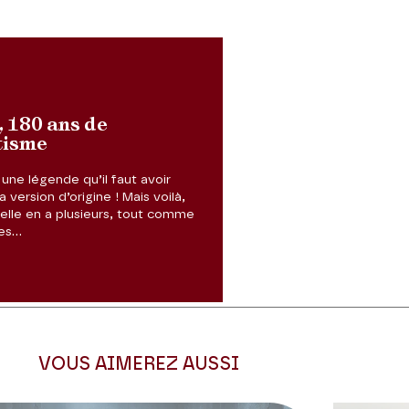
, 180 ans de
tisme
 une légende qu’il faut avoir
 version d’origine ! Mais voilà,
Diapositive suivante
 elle en a plusieurs, tout comme
es…
VOUS AIMEREZ AUSSI