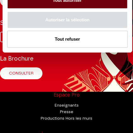
Tout autoriser
S'INSCRIRE
Autoriser la sélection
Suivez-nous
Facebook
Instagram
Tik
Youtube
Linkedin
Tout refuser
Tok
La Brochure
CONSULTER
Espace Pro
Enseignants
Presse
Productions Hors les murs