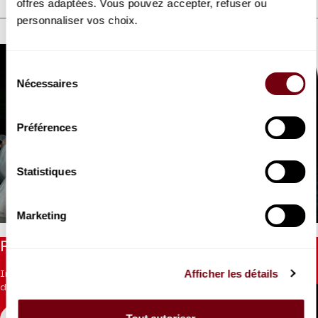
offres adaptées. Vous pouvez accepter, refuser ou
personnaliser vos choix.
DÉCOUVREZ AUSSI
Sélection
Nécessaires
du
consentement
Préférences
VIDEO
DANSE | EXTRAIT
Statistiques
Giselle
Ballet de l'Opéra national d'Ukraine
Marketing
Restez informés
Afficher les détails
Inscrivez-vous à la newsletter pour recevoir les informations
du Théâtre.