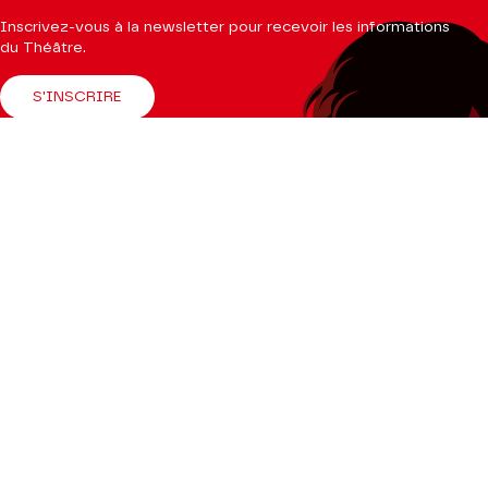
Inscrivez-vous à la newsletter pour recevoir les informations
du Théâtre.
S'INSCRIRE
Suivez-nous
Facebook
Instagram
Tik
Youtube
Linkedin
Tok
La Brochure
CONSULTER
Espace Pro
Enseignants