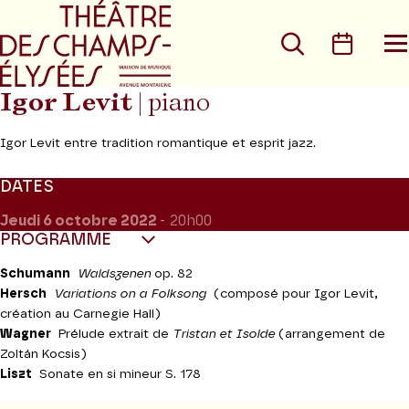
Aller au menu principal
Aller au conte
Rechercher
Calen
O
le
m
Igor Levit
| piano
Igor Levit entre tradition romantique et esprit jazz.
DATES
Jeudi 6
octobre 2022
- 20h00
PROGRAMME
Schumann
Waldszenen
op. 82
Hersch
Variations on a Folksong
(composé pour Igor Levit,
création au Carnegie Hall)
Wagner
Prélude extrait de
Tristan et Isolde
(arrangement de
Zoltán Kocsis)
Liszt
Sonate en si mineur S. 178