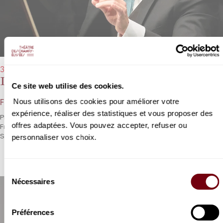
30/09/2022 - 20h00
Les Siècles
Ce site web utilise des cookies.
Nous utilisons des cookies pour améliorer votre
François-Xavier Roth
expérience, réaliser des statistiques et vous proposer des
Premier concert de la résidence des Siècles et de leur chef
offres adaptées. Vous pouvez accepter, refuser ou
François-Xavier Roth avec le mythique trio des ballets de
personnaliser vos choix.
Stravinsky.
Sélection
Nécessaires
du
consentement
Préférences