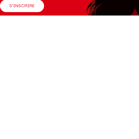
S'INSCRIRE
Suivez-nous
Facebook
Instagram
Tik
Youtube
Linkedin
Tok
La Brochure
CONSULTER
Espace Pro
Enseignants
Presse
Productions Hors les murs