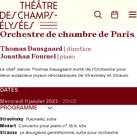
Aller au menu principal
Aller au conte
Rechercher
Calen
O
le
m
Orchestre de chambre de Paris
Thomas Dausgaard
| direction
Jonathan Fournel
| piano
Le chef danois Thomas Dausgaard invité de l’Orchestre pour
deux audacieux joyaux néoclassiques de Stravinsky et Strauss.
DATES
Mercredi 11
janvier 2023
- 20h00
PROGRAMME
Stravinsky
Pulcinella,
suite
Mozart
Concerto pour piano n° 18 K. 456
Strauss
Le Bourgeois gentilhomme,
suite pour orchestre