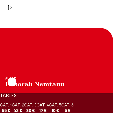
Orchestre de chambre de
Paris
Jonathan Fournel
AUDIO
Deborah Nemtanu
TARIFS
CAT. 1
CAT. 2
CAT. 3
CAT. 4
CAT. 5
CAT. 6
55 €
42 €
30 €
17 €
10 €
5 €