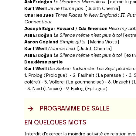
Aslı
Erdoğan
Le Mandarin Miraculeux
[extrait lu p
Kurt Weill
Je ne t’aime pas
[Judith Chemla]
Charles Ives
Three Places in New England : II. P
Connecticut
Joseph Edgar Howard
/
Ida Emerson
Hello my ba
Aslı
Erdoğan
Le Silence même n’est plus à toi
[extra
Aaron Copland
Simple gifts
[Marina Viotti]
Kurt Weill
Nannas Lied
[Judith Chemla]
Aslı
Erdoğan
Le Silence même n’est plus à toi
[extr
Deuxième partie
Kurt Weill
Die Sieben Todsünden Les Sept péchés c
1. Prolog (Prologue) - 2. Faulheit (La paresse ) - 3. S
colère) - 5. Völlerei (La gourmandise) - 6. Unzucht (L
- 8. Neid (L’envie) - 9. Epilog (Epilogue)
PROGRAMME DE SALLE
EN QUELQUES MOTS
Interdit d’exercer la moindre activité en relation av