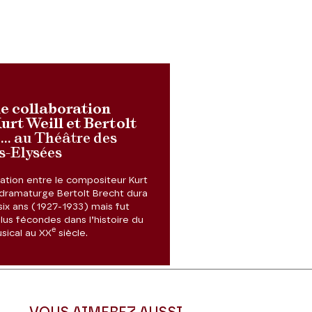
me collaboration
urt Weill et Bertolt
... au Théâtre des
-Elysées
ration entre le compositeur Kurt
e dramaturge Bertolt Brecht dura
six ans (1927-1933) mais fut
lus fécondes dans l’histoire du
e
sical au XX
siècle.