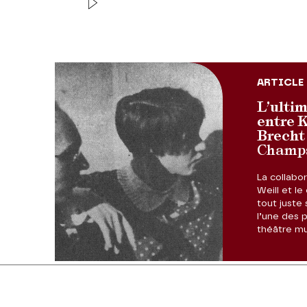
Marina Viotti
en 100 secondes
ARTICLE
L’ulti
entre K
Brecht
Champs
La collabo
Weill et l
tout juste 
l’une des p
théâtre mu