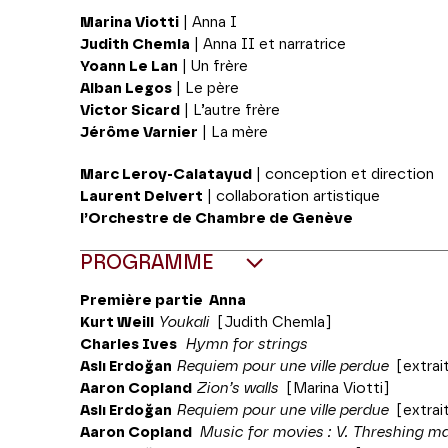
Marina Viotti
| Anna I
Judith Chemla
| Anna II et narratrice
Yoann Le Lan
| Un frère
Alban Legos
| Le père
Victor Sicard
| L’autre frère
Jérôme Varnier
| La mère
Marc Leroy-Calatayud
| conception et direction
Laurent Delvert
| collaboration artistique
l’Orchestre de Chambre de Genève
PROGRAMME
Première partie Anna
Kurt Weill
Youkali
[Judith Chemla]
Charles Ives
Hymn for strings
Aslı
Erdoğan
Requiem pour une ville perdue
[extrai
Aaron
Copland
Zion’s walls
[Marina Viotti]
Aslı
Erdoğan
Requiem pour une ville perdue
[extrai
Aaron Copland
Music for movies : V. Threshing m