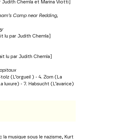
ar Judith Chemla et Marina Viotti]
utnam’s Camp near Redding,
by
it lu par Judith Chemla]
ait lu par Judith Chemla]
apitaux
tolz (L’orgueil ) - 4. Zorn (La
a luxure) - 7. Habsucht (L’avarice)
ec la musique sous le nazisme, Kurt