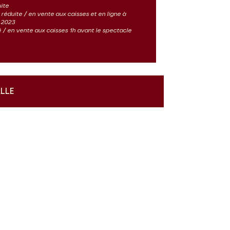
uite
ès réduite / en vente aux caisses et en ligne à
 2023
ité / en vente aux caisses 1h avant le spectacle
ALLE