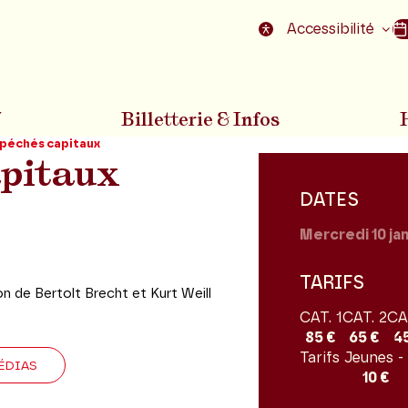
nu
Aller au pied de la page
Accessibilité
7
Billetterie & Infos
 péchés capitaux
apitaux
DATES
Mercredi 10
ja
TARIFS
ion de Bertolt Brecht et Kurt Weill
CAT. 1
CAT. 2
CA
85 €
65 €
4
Tarifs Jeunes -
ÉDIAS
10 €