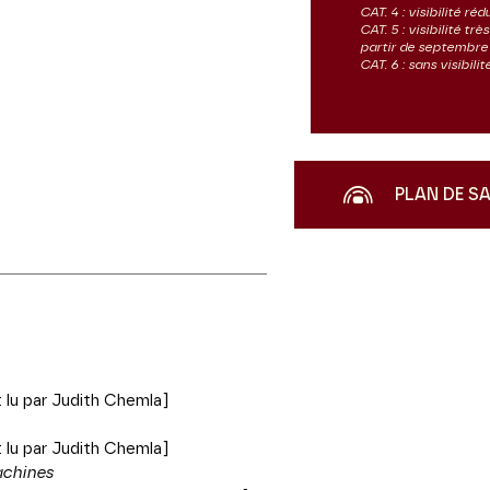
CAT. 4 : visibilité réd
CAT. 5 : visibilité tr
partir de septembre
CAT. 6 : sans visibil
PLAN DE S
t lu par Judith Chemla]
t lu par Judith Chemla]
achines