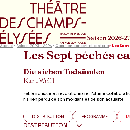
Aller au menu principal
Aller au conte
Saison 2026-2
Accueil
>
Saison 2023 - 2024
>
Opéra en concert et oratorio
>
Les Sept
Les Sept péchés c
Die sieben Todsünden
Kurt Weill
Fable ironique et révolutionnaire, l’ultime collaborat
n’a rien perdu de son mordant et de son actualité.
DISTRIBUTION
PROGRAMME
M
DISTRIBUTION