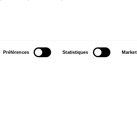
Préférences
Statistiques
Market
Suivez-nous
wsletter pour
Suivez-nous sur les réseaux sociaux et
ns du Théâtre.
soyez informés en temps réel.
Facebook
Instagram
Tik
Youtube
Linkedin
S'INSCRIRE
Tok