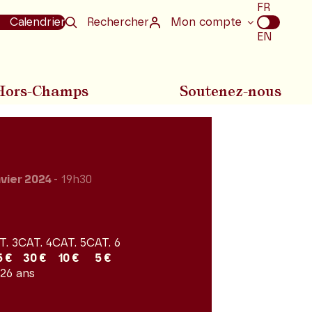
Choix
FR
de
Calendrier
Rechercher
Mon compte
la
EN
langue
Hors-Champs
Soutenez-nous
nvier 2024
- 19h30
T. 3
CAT. 4
CAT. 5
CAT. 6
5 €
30 €
10 €
5 €
 26 ans