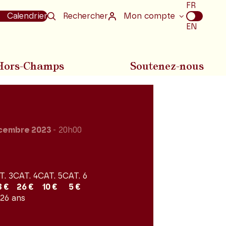
Choix
FR
de
Calendrier
Rechercher
Mon compte
la
EN
langue
Hors-Champs
Soutenez-nous
cembre 2023
- 20h00
T. 3
CAT. 4
CAT. 5
CAT. 6
8 €
26 €
10 €
5 €
 26 ans