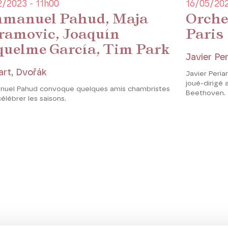
2/2023 - 11h00
16/05/202
manuel Pahud, Maja
Orche
ramovic, Joaquín
Paris
quelme García, Tim Park
Javier Pe
rt, Dvořák
Javier Peri
joué-dirigé
uel Pahud convoque quelques amis chambristes
Beethoven.
élébrer les saisons.