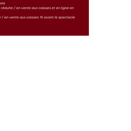
uite
ès réduite / en vente aux caisses et en ligne en
ité / en vente aux caisses 1h avant le spectacle