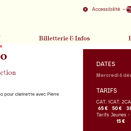
nu
Aller au pied de la page
Accessibilité
7
Billetterie & Infos
lo
lo
DATES
ection
Mercredi 6
dé
TARIFS
o pour clarinette avec Pierre
CAT. 1
CAT. 2
CA
65 €
50 €
3
Tarifs Jeunes -
15 €