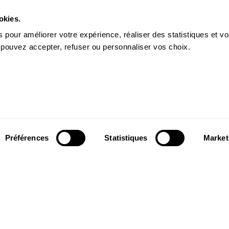
okies.
 pour améliorer votre expérience, réaliser des statistiques et v
 pouvez accepter, refuser ou personnaliser vos choix.
Préférences
Statistiques
Market
Suivez-nous
wsletter pour
Suivez-nous sur les réseaux sociaux et
ns du Théâtre.
soyez informés en temps réel.