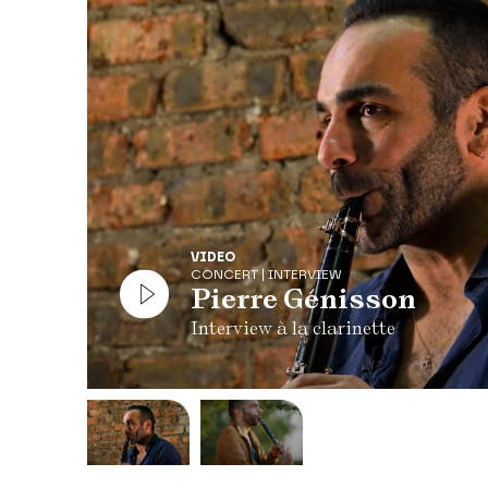
le Trio K. 492 dit « Des quilles », le Quintette K. 581
partition instrumentale achevée. Non content de don
Pierre Genisson, l’un des meilleurs représentants de 
accompagné du non moins talentueux chef et violonce
son orchestre Consuelo, nous offrent trois arrangem
plus célèbres airs d’opéras du musicien.
Coréalisation
Céleste Productions – Les Grands So
Diapositive précédente
VIDEO
CONCERT | INTERVIEW
Pierre Génisson
Interview à la clarinette
Modifier la slide de ce carousel modifiera égale