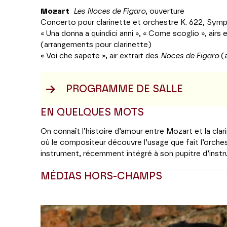
Mozart
Les Noces de Figaro
, ouverture
Concerto pour clarinette et orchestre K. 622, Symph
« Una donna a quindici anni », « Come scoglio », airs 
(arrangements pour clarinette)
« Voi che sapete », air extrait des
Noces de Figaro
(a
PROGRAMME DE SALLE
EN QUELQUES MOTS
On connaît l’histoire d’amour entre Mozart et la clarin
où le compositeur découvre l’usage que fait l’orch
instrument, récemment intégré à son pupitre d’instru
rencontre décisive avec Anton Stadler, qui joue de la
MÉDIAS HORS-CHAMPS
basset). Commence alors une amitié qu’on peut qualif
Stadler étant frères au sein de la même loge maçonni
clarinette va devenir l’instrument de la fraternité, co
Modifier la slide de ce carousel modifiera égale
l’orchestre de
La Flûte enchantée
. Mais la clarinett
essentiel de trois partitions instrumentales que M