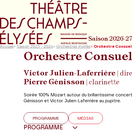
Aller au menu principal
Aller au conte
Saison 2026-2
Accueil
>
Saison 2023 - 2024
>
Orchestres invités
>
Orchestre Consue
Orchestre Consue
Victor Julien-Laferrière
| dir
Pierre Génisson
| clarinette
Soirée 100% Mozart autour du brillantissime concert
Génisson et Victor Julien-Laferrière au pupitre.
PROGRAMME
MÉDIAS
PROGRAMME