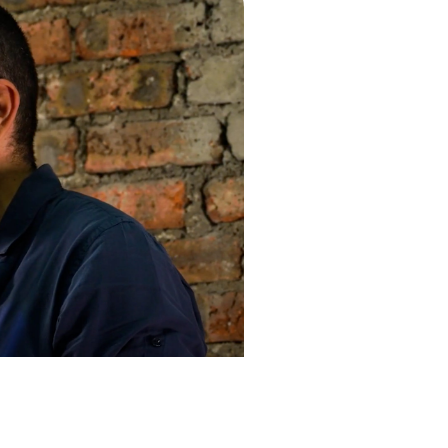
 et le Concerto K. 622, sa dernière
ner ce dernier concerto ce soir,
l’école des vents français,
lliste Victor Julien-Laferrière et
ents pour clarinette parmi les
listes
| Petrus Music
Diapositive suivante
VIDEO
CONCERT | EXTRA
Pierre 
Mozart
ment la slide du carousel principal des vidéos précédent.