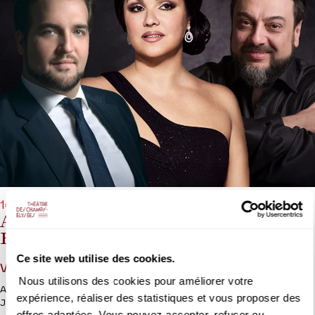
14/03/2027 - 20h00
Anna Netrebko, Brian Jagde, George
Petean
Ce site web utilise des cookies.
Verdi, Leoncavallo, Puccini, Giordano, Cilea
Nous utilisons des cookies pour améliorer votre
Airs, duos et trios de Verdi et Puccini par Anna Netrebko, Brian
expérience, réaliser des statistiques et vous proposer des
Jagde et George Petean.
offres adaptées. Vous pouvez accepter, refuser ou