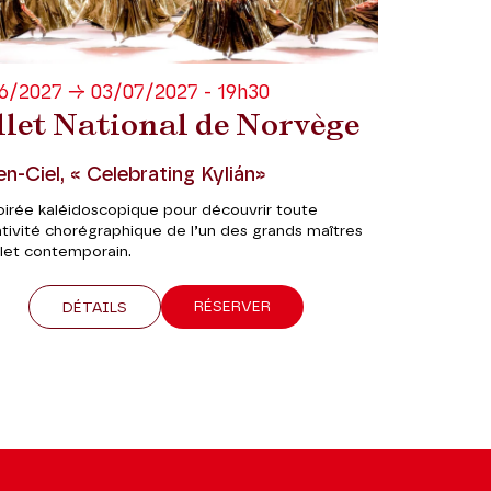
6/2027 → 03/07/2027 - 19h30
llet National de Norvège
en-Ciel, « Celebrating Kylián»
oirée kaléidoscopique pour découvrir toute
ntivité chorégraphique de l’un des grands maîtres
llet contemporain.
RÉSERVER
DÉTAILS