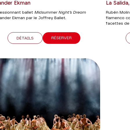
ander Ekman
La Salida
ressionnant ballet
Midsummer Night’s Dream
Rubén Molin
ander Ekman par le Joffrey Ballet.
flamenco co
facettes de 
RÉSERVER
DÉTAILS