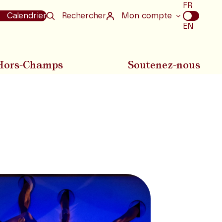
Choix
FR
de
Calendrier
Rechercher
Mon compte
la
EN
langue
Hors-Champs
Soutenez-nous