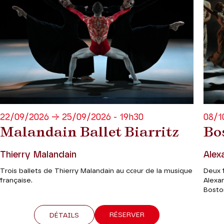
22/09/2026 → 25/09/2026 - 19h30
08/1
Malandain Ballet Biarritz
Bo
Thierry Malandain
Alex
Trois ballets de Thierry Malandain au cœur de la musique
Deux 
française.
Alexa
Boston
RÉSERVER
DÉTAILS