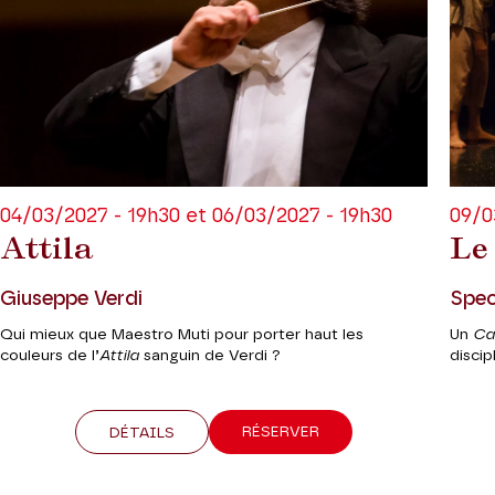
04/03/2027 - 19h30 et 06/03/2027 - 19h30
09/0
Attila
Le
Giuseppe Verdi
Spec
Qui mieux que Maestro Muti pour porter haut les
Un
Ca
couleurs de l’
Attila
sanguin de Verdi ?
discip
RÉSERVER
DÉTAILS