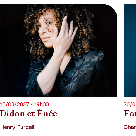
13/03/2027 - 19h30
23/0
Didon et Énée
Fa
Henry Purcell
Char