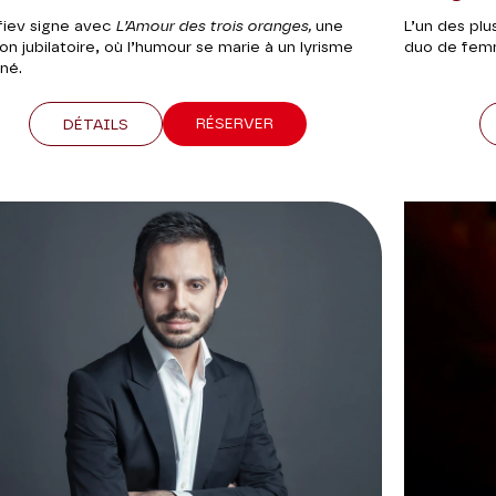
fiev signe avec
L’Amour des trois oranges,
une
L’un des plu
ion jubilatoire, où l’humour se marie à un lyrisme
duo de femm
né.
RÉSERVER
DÉTAILS