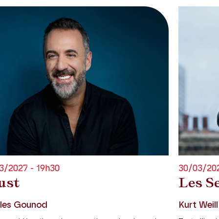
3/2027 - 19h30
30/03/202
ust
Les S
les Gounod
Kurt Weill