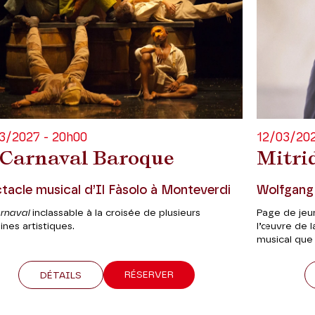
3/2027 - 20h00
12/03/202
 Carnaval Baroque
Mitrid
tacle musical d’Il Fàsolo à Monteverdi
Wolfgang
rnaval
inclassable à la croisée de plusieurs
Page de je
lines artistiques.
l’œuvre de l
musical que 
RÉSERVER
DÉTAILS