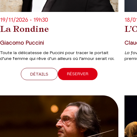
19/11/2026 - 19h30
18/0
La Rondine
L’
Giacomo Puccini
Clau
Toute la délicatesse de Puccini pour tracer le portait
La fa
d’une femme qui rêve d’un ailleurs où l’amour serait roi.
premie
RÉSERVER
DÉTAILS