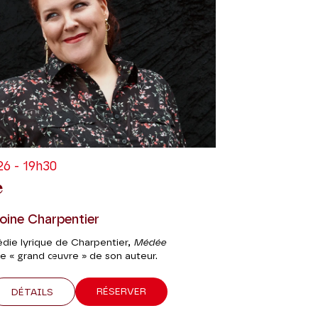
6 - 19h30
e
oine Charpentier
édie lyrique de Charpentier,
Médée
le « grand œuvre » de son auteur.
RÉSERVER
DÉTAILS