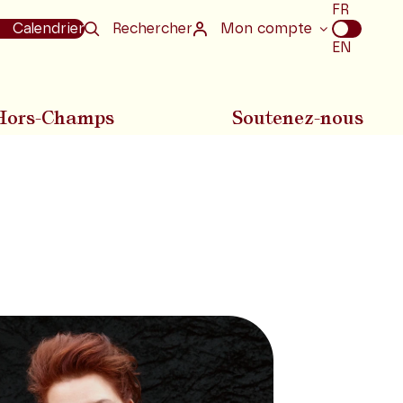
Choix
FR
de
Calendrier
Rechercher
Mon compte
la
EN
langue
Hors-Champs
Soutenez-nous