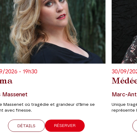
9/2026 - 19h30
30/09/202
ma
Médé
s Massenet
Marc-Ant
re Massenet où tragédie et grandeur d’âme se
Unique trag
nt avec finesse.
représente 
RÉSERVER
DÉTAILS