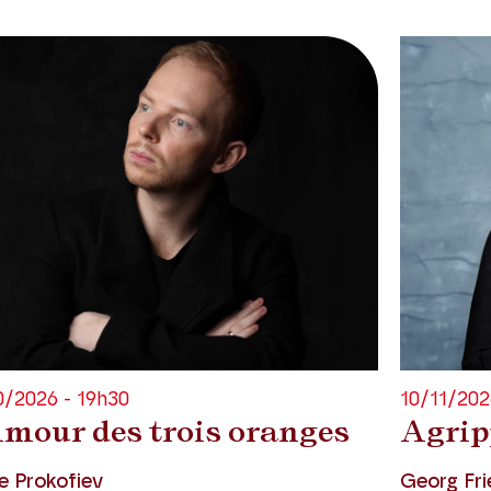
0/2026 - 19h30
10/11/202
Amour des trois oranges
Agrip
e Prokofiev
Georg Fri