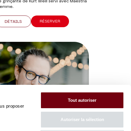
ie grinçante de Kurt Weill servi avec Maestria
Stemme.
RÉSERVER
DÉTAILS
Tout autoriser
ous proposer
Autoriser la sélection