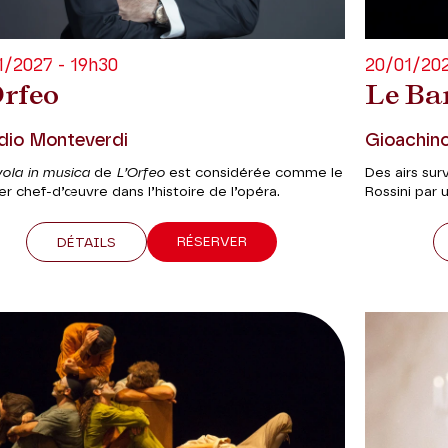
1/2027 - 19h30
20/01/202
Orfeo
Le Bar
dio Monteverdi
Gioachino
vola in musica
de
L’Orfeo
est considérée comme le
Des airs sur
r chef-d’œuvre dans l’histoire de l’opéra.
Rossini par
RÉSERVER
DÉTAILS