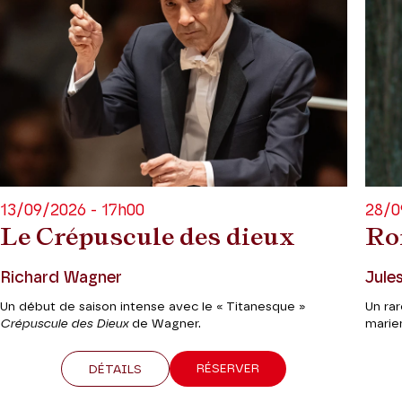
13/09/2026 - 17h00
28/0
Le Crépuscule des dieux
Ro
Richard Wagner
Jule
Un début de saison intense avec le « Titanesque »
Un ra
Crépuscule des Dieux
de Wagner.
marie
RÉSERVER
DÉTAILS