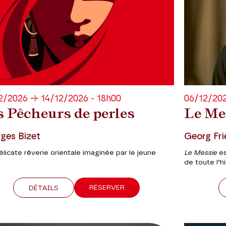
2/2026 → 14/12/2026 - 18h00
06/12/202
s Pêcheurs de perles
Le Me
ges Bizet
Georg Fri
licate rêverie orientale imaginée par le jeune
Le Messie
es
de toute l’h
RÉSERVER
DÉTAILS