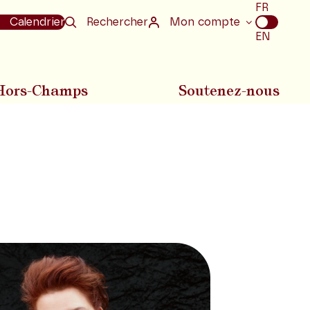
Choix
FR
de
Calendrier
Rechercher
Mon compte
la
EN
langue
Hors-Champs
Soutenez-nous