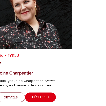
6 - 19h30
e
oine Charpentier
édie lyrique de Charpentier,
Médée
le « grand œuvre » de son auteur.
RÉSERVER
DÉTAILS