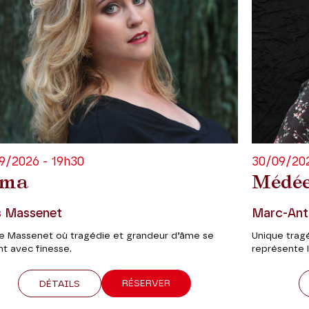
9/2026 - 19h30
30/09/202
ma
Médé
s Massenet
Marc-Ant
re Massenet où tragédie et grandeur d’âme se
Unique trag
nt avec finesse.
représente 
RÉSERVER
DÉTAILS