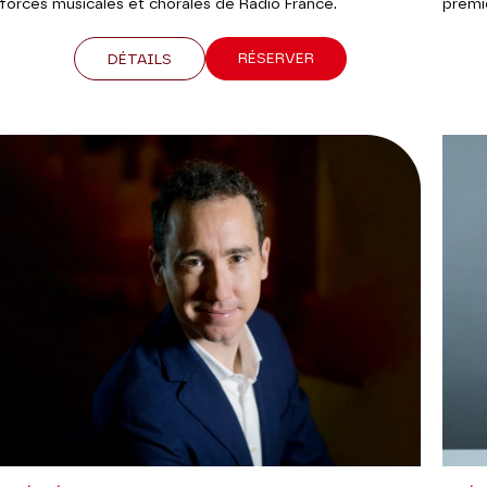
forces musicales et chorales de Radio France.
premie
RÉSERVER
DÉTAILS