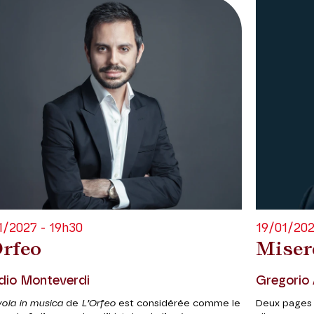
1/2027 - 19h30
19/01/202
Orfeo
Miser
dio Monteverdi
Gregorio 
vola in musica
de
L’Orfeo
est considérée comme le
Deux pages 