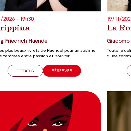
1/2026 - 19h30
19/11/202
rippina
La Ro
g Friedrich Haendel
Giacomo 
es plus beaux livrets de Haendel pour un sublime
Toute la dél
e femmes entre passion et pouvoir.
d’une femme 
RÉSERVER
DÉTAILS