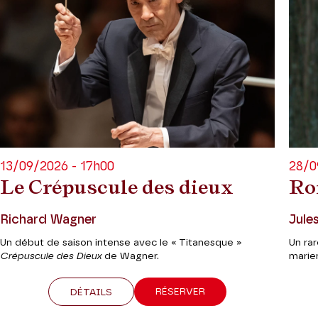
13/09/2026 - 17h00
28/0
Le Crépuscule des dieux
Ro
Richard Wagner
Jule
Un début de saison intense avec le « Titanesque »
Un ra
Crépuscule des Dieux
de Wagner.
marie
RÉSERVER
DÉTAILS