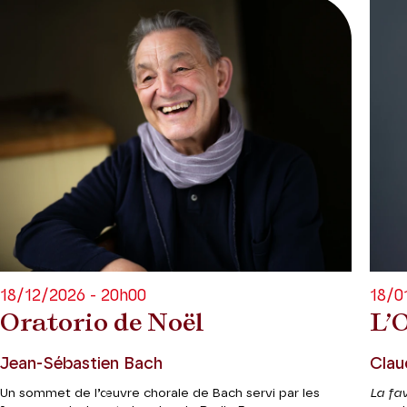
18/12/2026 - 20h00
18/0
Oratorio de Noël
L’
Jean-Sébastien Bach
Clau
Un sommet de l’œuvre chorale de Bach servi par les
La fa