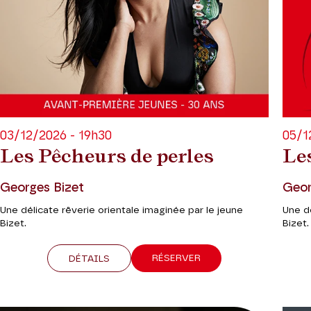
03/12/2026 - 19h30
05/1
Les Pêcheurs de perles
Le
Georges Bizet
Geor
Une délicate rêverie orientale imaginée par le jeune
Une dé
Bizet.
Bizet.
RÉSERVER
DÉTAILS