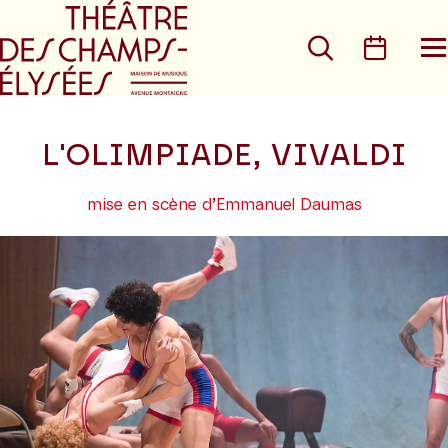
Aller au menu principal
Aller au conte
Rechercher
Calen
O
le
m
L'OLIMPIADE, VIVALDI
mise en scène d’Emmanuel Daumas
Previous
N