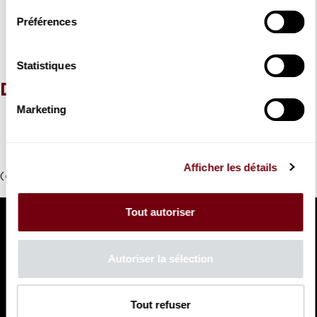
et l’opéra : une réussite totale
Préférences
Hélène Kuttner
Artistk rezo
Statistiques
Documentation disponible
Marketing
Programme de salle :
voir le pdf
Interview vidéo d’Emmanuel Daumas
Vidéos :
bande-annonce, interviews, podcast
Afficher les détails
(c) photos : Vincent Pontet
Tout autoriser
Autoriser la sélection
Tout refuser