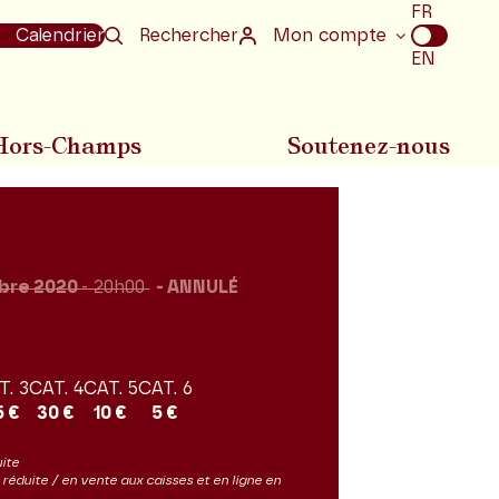
Choix
FR
de
Calendrier
Rechercher
Mon compte
la
EN
langue
Hors-Champs
Soutenez-nous
bre 2020
- 20h00
ANNULÉ
T. 3
CAT. 4
CAT. 5
CAT. 6
5 €
30 €
10 €
5 €
uite
ès réduite / en vente aux caisses et en ligne en