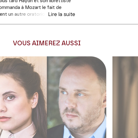
lus tard Haydn et son librettiste
commanda à Mozart le fait de
t un autre oratorio, qui fut écrit
Lire la suite
ccès que le précédent. Le cycle
xistence humaine. Grâce à son
ète James Thomson fournit à
 imitatives : on y entend sautiller
VOUS AIMEREZ AUSSI
s… Nul doute que ce « terreau
une résonnance à sa juste valeur.