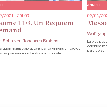
LÉ
ANNULÉ
2/2021 - 20h00
02/04/202
aume 116, Un Requiem
Messe
lemand
Wolfgang
z Schreker, Johannes Brahms
La plus pop
célébrissime 
rtition magistrale autant par sa dimension sacrée
pare de sens
r sa puissance orchestrale et chorale.