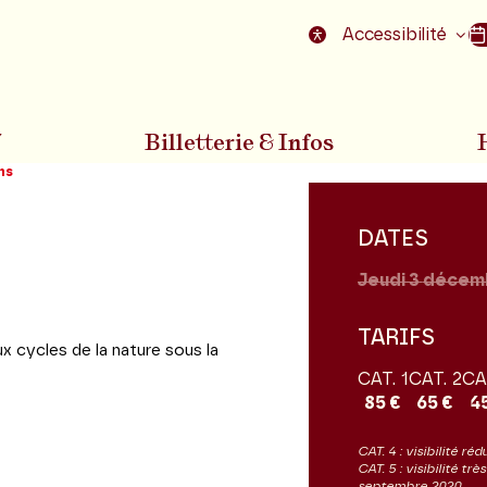
nu
Aller au pied de la page
Accessibilité
7
Billetterie & Infos
ns
DATES
Jeudi 3
décem
TARIFS
 cycles de la nature sous la
CAT. 1
CAT. 2
CA
85 €
65 €
4
CAT. 4 : visibilité réd
CAT. 5 : visibilité tr
septembre 2020