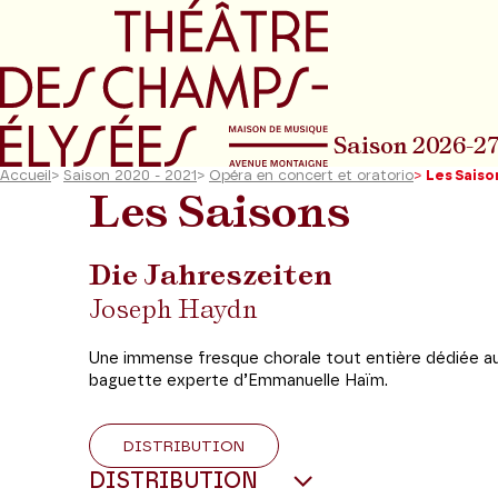
Aller au menu principal
Aller au conte
Saison 2026-2
Accueil
>
Saison 2020 - 2021
>
Opéra en concert et oratorio
>
Les Saiso
Les Saisons
Die Jahreszeiten
Joseph Haydn
Une immense fresque chorale tout entière dédiée aux
baguette experte d’Emmanuelle Haïm.
DISTRIBUTION
DISTRIBUTION