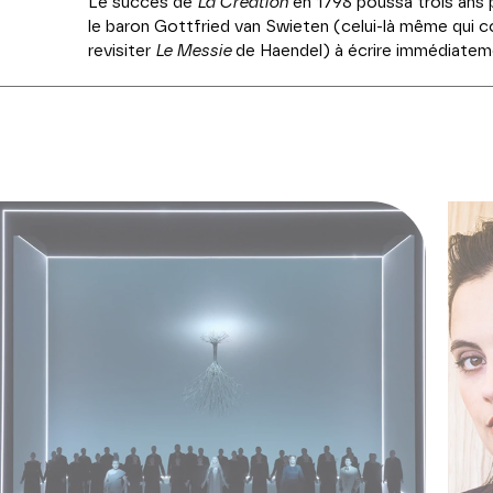
Le succès de
La Création
en 1798 poussa trois ans p
le baron Gottfried van Swieten (celui-là même qui 
revisiter
Le Messie
de Haendel) à écrire immédiatemen
avec « beaucoup de peine » mais connut le même su
des saisons de la nature reflète symboliquement l’e
abondance de détails pittoresques, le texte du po
Haydn l’occasion de recourir à de nombreuses figures
des agneaux, gronder le tonnerre, sonner les cloche
musical » imagé devrait trouver en Emmanuelle Haïm 
PRODUCTION Théâtre des Champs-Elysées