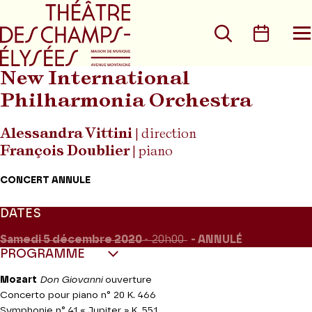
Aller au menu principal
Aller au conte
Rechercher
Calen
O
le
m
New International
Philharmonia Orchestra
Alessandra Vittini
| direction
François Doublier
| piano
CONCERT ANNULE
DATES
Samedi 5
décembre 2020
- 20h00
ANNULÉ
PROGRAMME
Mozart
Don Giovanni
ouverture
Concerto pour piano n° 20 K. 466
Symphonie n° 41 « Jupiter » K. 551