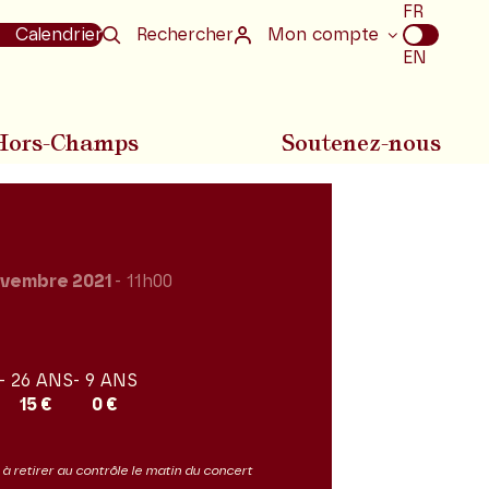
Choix
FR
de
Calendrier
Rechercher
Mon compte
la
EN
langue
Hors-Champs
Soutenez-nous
vembre 2021
- 11h00
- 26 ANS
- 9 ANS
15 €
0 €
it à retirer au contrôle le matin du concert