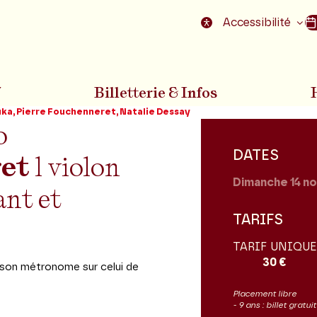
nu
Aller au pied de la page
Accessibilité
7
Billetterie & Infos
uka, Pierre Fouchenneret, Natalie Dessay
o
DATES
et
l violon
Dimanche 14
no
ant et
TARIFS
TARIF UNIQUE
30 €
e son métronome sur celui de
Placement libre
- 9 ans : billet gratu