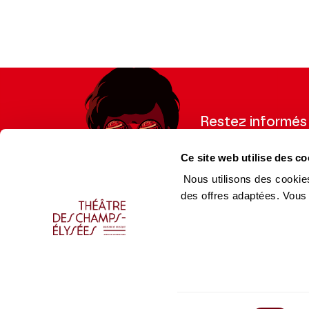
Restez informés
Inscrivez-vous à la ne
Ce site web utilise des co
recevoir les informatio
Nous utilisons des cookies
des offres adaptées. Vous
Espace Pro
Équip
Enseignants
Équip
Presse
Caiss