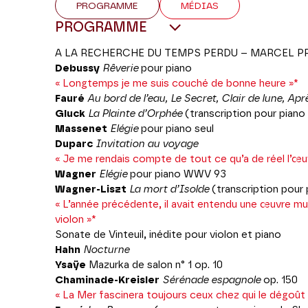
PROGRAMME
MÉDIAS
PROGRAMME
A LA RECHERCHE DU TEMPS PERDU – MARCEL 
Debussy
Rêverie
pour piano
« Longtemps je me suis couché de bonne heure »*
Fauré
Au bord de l’eau, Le Secret, Clair de lune, Apr
Gluck
La Plainte d’Orphée
(transcription pour pian
Massenet
Elégie
pour piano seul
Duparc
Invitation au voyage
« Je me rendais compte de tout ce qu’a de réel l’œ
Wagner
Elégie
pour piano WWV 93
Wagner-Liszt
La mort d’Isolde
(transcription pour 
« L’année précédente, il avait entendu une œuvre mu
violon »*
Sonate de Vinteuil, inédite pour violon et piano
Hahn
Nocturne
Ysaÿe
Mazurka de salon n° 1 op. 10
Chaminade-Kreisler
Sérénade espagnole
op. 150
« La Mer fascinera toujours ceux chez qui le dégoût de