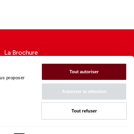
La Brochure
Consultez la Brochure 2026-27
Tout autoriser
ous proposer
CONSULTER
Autoriser la sélection
Tout refuser
La Caisse des Dépôts soutient
l'ensemble de la programmation
du Théâtre des Champs-
Élysées