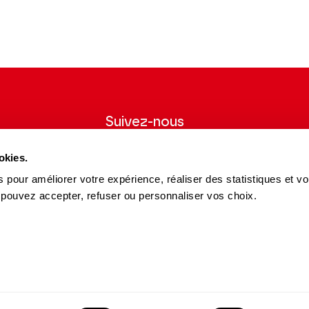
Suivez-nous
wsletter pour
Suivez-nous sur les réseaux sociaux et
okies.
ns du Théâtre.
soyez informés en temps réel.
 pour améliorer votre expérience, réaliser des statistiques et v
Facebook
Instagram
Tik
Youtube
Linkedin
S'INSCRIRE
 pouvez accepter, refuser ou personnaliser vos choix.
Tok
es et Partenaires
15 avenue Montaigne
es du Théâtre
75008 Paris
e des Dépôts