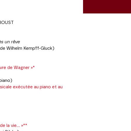
PROUST
ès un rêve
o de Wilhelm Kempff-Gluck)
uvre de Wagner »*
piano)
sicale exécutée au piano et au
 la vie... »**