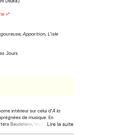
i Diluka)
ne »*
goureuse, Apparition, L’isle
les Jours
me intérieur sur celui d’
À la
mprégnées de musique. En
tera Baudelaire, Verlaine ou
Lire la suite
de chez Fauré, Massenet et