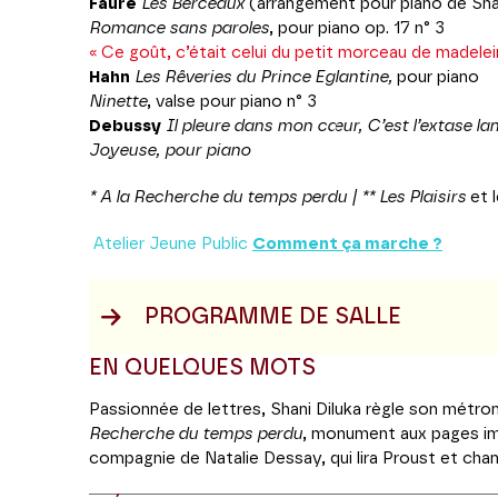
Fauré
Les Berceaux
(arrangement pour piano de Shan
Romance sans paroles
, pour piano op. 17 n° 3
« Ce goût, c’était celui du petit morceau de madelei
Hahn
Les Rêveries du Prince Eglantine,
pour piano
Ninette
, valse pour piano n° 3
Debussy
Il pleure dans mon cœur, C’est l’extase lan
Joyeuse, pour piano
* A la Recherche du temps perdu | ** Les Plaisirs
et 
Atelier Jeune Public
Comment ça marche ?
PROGRAMME DE SALLE
EN QUELQUES MOTS
Passionnée de lettres, Shani Diluka règle son métrono
Recherche du temps perdu
, monument aux pages i
compagnie de Natalie Dessay, qui lira Proust et chan
Mallarmé, la pianiste flânera entre autres du côté 