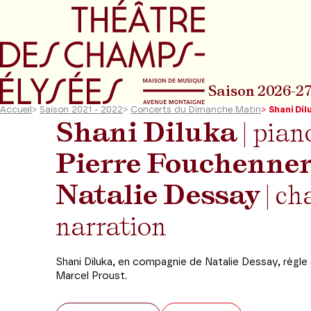
Aller au menu principal
Aller au conte
Saison 2026-2
Accueil
>
Saison 2021 - 2022
>
Concerts du Dimanche Matin
>
Shani Dil
Shani Diluka
| pian
Pierre Fouchenner
Natalie Dessay
| ch
narration
Shani Diluka, en compagnie de Natalie Dessay, règl
Marcel Proust.