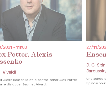
0/2021 - 11h00
27/11/202
ex Potter, Alexis
Ensem
ssenko
J.-C. Spin
Jaroussky
, Vivaldi
Une soirée 
f Alexis Kossenko et le contre-ténor Alex Potter
Spinosi pou
aire dialoguer Bach et Vivaldi.