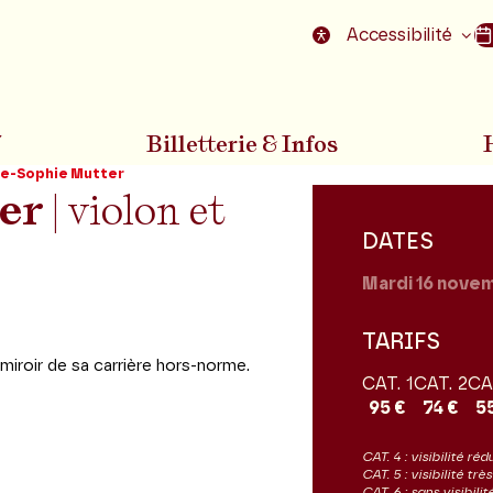
nu
Aller au pied de la page
Accessibilité
7
Billetterie & Infos
e-Sophie Mutter
er
| violon et
DATES
Mardi 16
novem
TARIFS
roir de sa carrière hors-norme.
CAT. 1
CAT. 2
CA
95 €
74 €
5
CAT. 4 : visibilité réd
CAT. 5 : visibilité tr
CAT. 6 : sans visibil