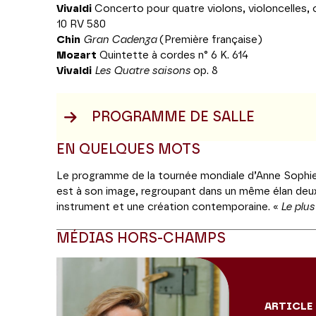
Vivaldi
Concerto pour quatre violons, violoncelles, 
10 RV 580
Chin
Gran Cadenza
(Première française)
Mozart
Quintette à cordes n° 6 K. 614
Vivaldi
Les Quatre saisons
op. 8
PROGRAMME DE SALLE
EN QUELQUES MOTS
Le programme de la tournée mondiale d’Anne Sophie
est à son image, regroupant dans un même élan deu
instrument et une création contemporaine. «
Le plus
Menuhin
» comme l’avait adoubée Herbert von Karaja
MÉDIAS HORS-CHAMPS
jeune instrumentiste était alors tout juste âgée de
catalogue Vivaldien, les
Quatre Saisons
de l’opus 8 
l’origine quatre concertos différenciés composés su
confrontation entre harmonie et invention ». Hymne un
devenus depuis l’une des pièces les plus jouées du r
ARTICLE
Cette page a par ailleurs une résonnance particulièr