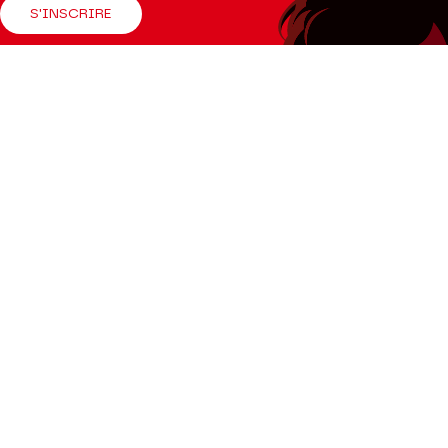
S'INSCRIRE
Suivez-nous
Facebook
Instagram
Tik
Youtube
Linkedin
Tok
La Brochure
CONSULTER
Espace Pro
Enseignants
Presse
Productions Hors les murs