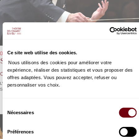
Ce site web utilise des cookies.
02/06/2022 - 20h00
Sächsische Staatskapelle Dresden
Nous utilisons des cookies pour améliorer votre
expérience, réaliser des statistiques et vous proposer des
Christian Thielemann
offres adaptées. Vous pouvez accepter, refuser ou
L’ultime monument de Bruckner Par Christian Thielemann et la
personnaliser vos choix.
Staatskapelle de Dresde.
Sélection
Nécessaires
du
consentement
Préférences