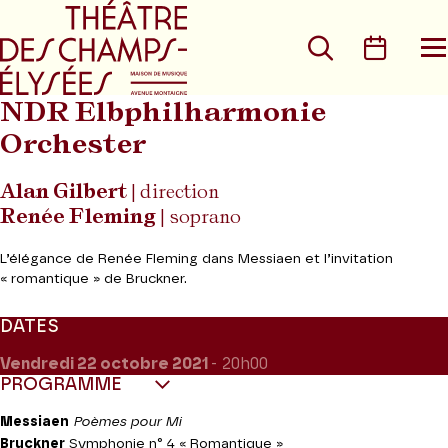
Aller au menu principal
Aller au conte
Rechercher
Calen
O
le
m
NDR Elbphilharmonie
Orchester
Alan Gilbert
| direction
Renée Fleming
| soprano
L’élégance de Renée Fleming dans Messiaen et l’invitation
« romantique » de Bruckner.
DATES
Vendredi 22
octobre 2021
- 20h00
PROGRAMME
Messiaen
Poèmes pour Mi
Bruckner
Symphonie n° 4 « Romantique »