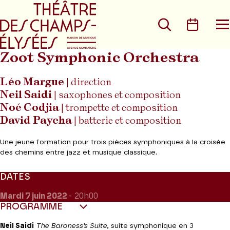
Aller au menu principal
Aller au conte
Rechercher
Calen
O
le
m
Zoot Symphonic Orchestra
Léo Margue
| direction
Neil Saidi
| saxophones et composition
Noé Codjia
| trompette et composition
David Paycha
| batterie et composition
Une jeune formation pour trois pièces symphoniques à la croisée
des chemins entre jazz et musique classique.
DATES
Mardi 7
juin 2022
- 20h00
PROGRAMME
Neil Saidi
The Baroness’s Suite
, suite symphonique en 3