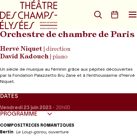
Aller au menu principal
Aller au conte
Rechercher
Calen
O
le
m
Orchestre de chambre de Paris
Hervé Niquet
| direction
David Kadouch
| piano
Un siècle de musique au féminin grâce aux pépites découvertes
par la Fondation Palazzetto Bru Zane et à l’enthousiasme d’Hervé
Niquet.
DATES
Vendredi 23
juin 2023
- 20h00
PROGRAMME
COMPOSITRICES ROMANTIQUES
Bertin
Le Loup-garou
, ouverture