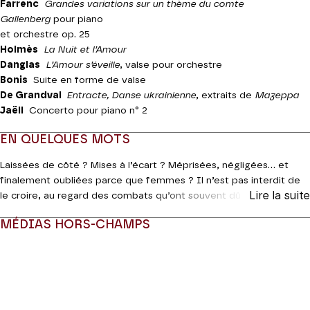
Farrenc
Grandes variations sur un thème du comte
Gallenberg
pour piano
et orchestre op. 25
Holmès
La Nuit et l’Amour
Danglas
L’Amour s’éveille
, valse pour orchestre
Bonis
Suite en forme de valse
De Grandval
Entracte, Danse ukrainienne
, extraits de
Mazeppa
Jaëll
Concerto pour piano n° 2
EN QUELQUES MOTS
Laissées de côté ? Mises à l’écart ? Méprisées, négligées… et
finalement oubliées parce que femmes ? Il n’est pas interdit de
Lire la suite
le croire, au regard des combats qu’ont souvent dû mener ces
e
compositrices françaises du XIX
siècle pour obtenir la
MÉDIAS HORS-CHAMPS
considération de leurs contemporains et la possibilité de faire
entendre leurs œuvres. C’est ce siècle féminin de musique que
Modifier la slide de ce carousel modifiera également la sli
fait revivre ici la Fondation Bru Zane, avec des noms pour le plus
souvent inconnus des mélomanes. Dans le sillage de Louise
Farrenc, voici six compositrices qui furent souvent les élèves des
plus grands maîtres, qui furent aussi pianistes, cantatrices,