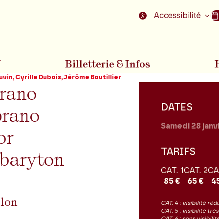
nu
Aller au pied de la page
Accessibilité
7
Billetterie & Infos
uvin, Cyrille Dubois, Jérôme Boutillier
prano
DATES
prano
Samedi 28
janv
or
TARIFS
 baryton
CAT. 1
CAT. 2
CA
85 €
65 €
4
olon
CAT. 4 : visibilité réd
CAT. 5 : visibilité tr
CAT. 6 : sans visibil