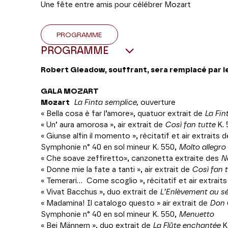
Une fête entre amis pour célébrer Mozart
PROGRAMME
PROGRAMME
Robert Gleadow, souffrant, sera remplacé par l
GALA MOZART
Mozart
La Finta semplice,
ouverture
« Bella cosa è far l’amore», quatuor extrait de
La Fin
« Un’ aura amorosa », air extrait de
Così fan tutte
K.
« Giunse alfin il momento », récitatif et air extraits 
Symphonie n° 40 en sol mineur K. 550,
Molto allegro
« Che soave zeffiretto», canzonetta extraite des
N
« Donne mie la fate a tanti », air extrait de
Così fan t
« Temerari...
Come scoglio », récitatif et air extrait
« Vivat Bacchus », duo extrait de
L’Enlèvement au sé
« Madamina! Il catalogo questo » air extrait de
Don 
Symphonie n° 40 en sol mineur K. 550,
Menuetto
« Bei Männern », duo extrait de
La Flûte enchantée
K