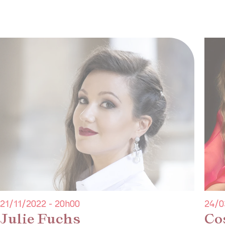
Karina Gauvin a elle aussi abordé de plus en plus Mo
particulier au travers de ces miniatures d’opéra que 
des messieurs, ce sera l'occasion de retrouver Cyril
Cosi fan tutte
mis en scène par Laurent Pelly et d'acc
Chauvin et son Concert de la Loge accompagneront
Production Théâtre des Champs-Elysées
21/11/2022 - 20h00
24/0
Julie Fuchs
Cos