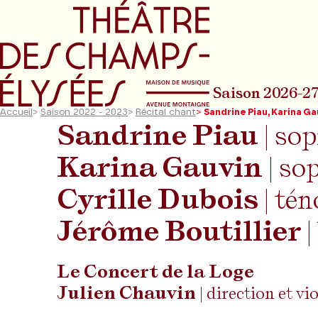
Aller au menu principal
Aller au conte
Saison 2026-2
Accueil
>
Saison 2022 - 2023
>
Récital chant
>
Sandrine Piau, Karina Ga
Sandrine Piau
| so
Karina Gauvin
| so
Cyrille Dubois
| tén
Jérôme Boutillier
|
Le Concert de la Loge
Julien Chauvin
| direction et vi