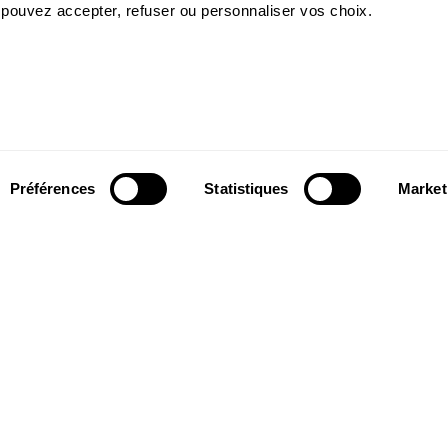
 pouvez accepter, refuser ou personnaliser vos choix.
Préférences
Statistiques
Market
Suivez-nous
wsletter pour
Suivez-nous sur les réseaux sociaux et
ns du Théâtre.
soyez informés en temps réel.
Facebook
Instagram
Tik
Youtube
Linkedin
S'INSCRIRE
Tok