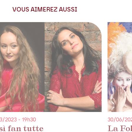
zart ces dernières années, en
sont les airs de concerts. Du côté
VOUS AIMEREZ AUSSI
le Dubois, récent Ferrando dans le
ueillir Jérôme Boutillier. Julien
 ce quatuor exceptionnel.
3/2023 - 19h30
30/06/202
ì fan tutte
La Fol