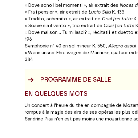
« Dove sono i bei momenti », air extrait des
Noces d
« Fra i pensier », air extrait de
Lucio Silla
K. 135
« Tradito, schernito », air extrait de
Così fan tutte
K.
« Soave sia il vento », trio extrait de
Così fan tutte
K
« Dove mai son... Tu mi lasci? », récitatif et duetto 
196
Symphonie n° 40 en sol mineur K. 550,
Allegro assai
« Wenn unsrer Ehre wegen die Männer», quatuor extr
384
PROGRAMME DE SALLE
EN QUELQUES MOTS
Un concert à l’heure du thé en compagnie de Mozart
rompus à la magie des airs de ses opéras les plus c
Sandrine Piau n’en est pas moins une mozartienne a
convient parfaitement à ce répertoire qui pour elle « 
baroque et le répertoire plus tardif ». Autre « baroq