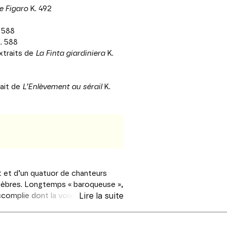
e Figaro
K. 492
 588
. 588
extraits de
La Finta giardiniera
K.
ait de
L’Enlèvement au sérail
K.
 et d’un quatuor de chanteurs
élèbres. Longtemps « baroqueuse »,
ccomplie dont la voix souple
Lire la suite
est une sorte d’équilibre entre le
ueuse », la soprano canadienne