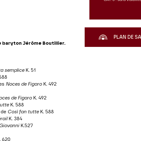
PLAN DE S
e baryton
Jérôme Boutillier.
ta semplice
K. 51
 588
des
Noces de Figaro
K. 492
oces de Figaro
K. 492
utte
K. 588
s de
Così fan tutte
K. 588
rail
K. 384
Giovanni
K.527
. 620