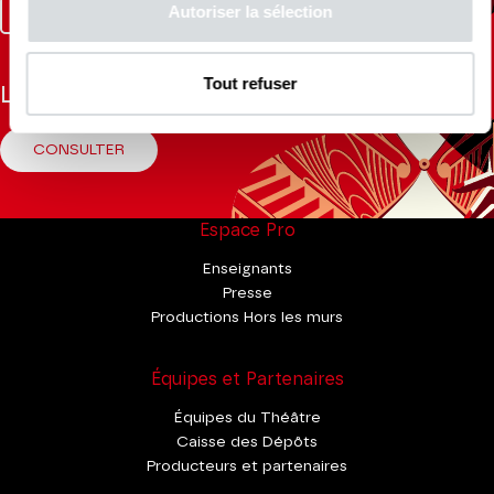
Autoriser la sélection
Facebook
Instagram
Tik
Youtube
Linkedin
Tok
Tout refuser
La Brochure
CONSULTER
Espace Pro
Enseignants
Presse
Productions Hors les murs
Équipes et Partenaires
Équipes du Théâtre
Caisse des Dépôts
Producteurs et partenaires