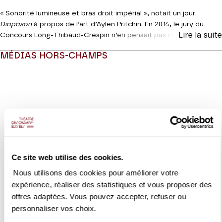
« Sonorité lumineuse et bras droit impérial », notait un jour
Diapason
à propos de l’art d’Aylen Pritchin. En 2014, le jury du
Lire la suite
Concours Long-Thibaud-Crespin n’en pensait pas moins en lui
décernant son Premier Prix. Le Russe retrouve aujourd’hui l’ami
MÉDIAS HORS-CHAMPS
Maxim Emelyanychev, partenaire brahmsien pour les micros
d’Aparté en 2021 –
Classica
mettait alors leur duo au niveau des
Modifier la slide de ce carousel modifiera également la sli
légendaires Suk-Katchen et Perlman-Ashkenazy, excusez du peu.
Après un détour par la Bohême de Dvořák, cap au Nord vers la
dernière œuvre de musique de chambre de Grieg, adieu au genre
sans rien de triste. Et pour cause. Deux décennies avant sa mort,
le maître écrit pour la jeunesse : la violoniste à laquelle il pense n’a
pas encore vingt ans.
Coréalisation Jeanine Roze Production | Théâtre des Champs-
Ce site web utilise des cookies.
VIDEO
Elysées
CONCERT | EXTRAIT
Nous utilisons des cookies pour améliorer votre
Maxim Emelyanychev &
expérience, réaliser des statistiques et vous proposer des
Aylen Pritchin
offres adaptées. Vous pouvez accepter, refuser ou
Brahms
personnaliser vos choix.