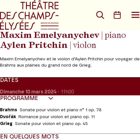
Aller au menu principal
Aller au conte
Rechercher
Calen
O
le
m
Maxim Emelyanychev
| piano
Aylen Pritchin
| violon
Maxim Emelyanychev et le violon d’Aylen Pritchin pour voyager de
Brahms aux plaines du grand nord de Grieg.
DATES
Dimanche 10
mars 2024
- 11h00
PROGRAMME
Brahms
Sonate pour violon et piano n° 1 op. 78
Dvořák
Romance pour violon et piano op. 11
Grieg
Sonate pour violon et piano op. 45
EN QUELQUES MOTS