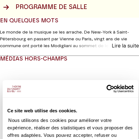
PROGRAMME DE SALLE
EN QUELQUES MOTS
Le monde de la musique se les arrache. De New-York à Saint-
Pétersbourg en passant par Vienne ou Paris, vingt ans de vie
Lire la suite
commune ont porté les Modigliani au sommet de leur art. Pour
fêter ces noces de porcelaine, ils croisent ce matin l’archet avec
MÉDIAS HORS-CHAMPS
Marie Chilemme, altiste du Quatuor Ebène, et Antoine Lederlin,
voix grave des Belcea. Qui dit mieux ? Avec la première, la
Dream
Modifier la slide de ce carousel modifiera également la sli
Team
explorera d’abord le Quintette à cordes n°4 (1787) d’un
Mozart inhabituellement soucieux, avant d’interroger, à six, le
Souvenir de Florence
(1890) de Tchaïkovski. C’est en effet au
bord de l’Arno que le Russe eut l’idée du thème principal de
l’
Adagio cantabile e con moto,
sérénade au clair de lune dont les
pizzicati vous évoqueront les mandolines de l’Italie. Bon voyage
Ce site web utilise des cookies.
!
Nous utilisons des cookies pour améliorer votre
Coréalisation Jeanine Roze Production | Théâtre des Champs-
expérience, réaliser des statistiques et vous proposer des
Elysées
offres adaptées. Vous pouvez accepter, refuser ou
VIDEO