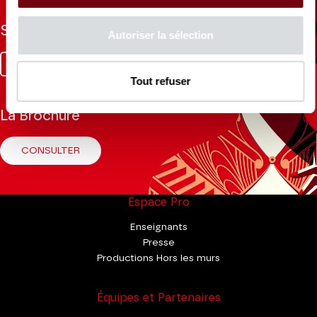
Suivez-nous
Autoriser la sélection
Facebook
Instagram
Tik
Youtube
Linkedin
Tok
Tout refuser
La Brochure
CONSULTER
Espace Pro
Enseignants
Presse
Productions Hors les murs
Équipes et Partenaires