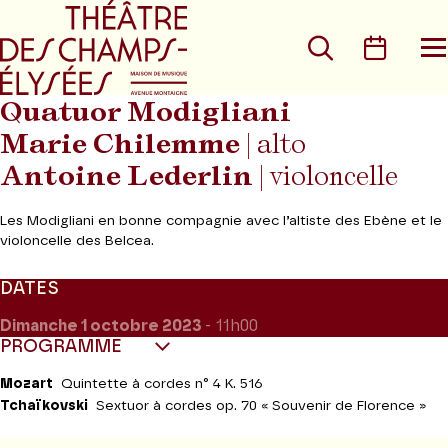
Aller au menu principal
Aller au conte
Rechercher
Calen
O
le
m
Quatuor Modigliani
Marie Chilemme
| alto
Antoine Lederlin
| violoncelle
Les Modigliani en bonne compagnie avec l’altiste des Ebène et le
violoncelle des Belcea.
DATES
Dimanche 1
octobre 2023
- 11h00
PROGRAMME
Mozart
Quintette à cordes n° 4 K. 516
Tchaïkovski
Sextuor à cordes op. 70 « Souvenir de Florence »