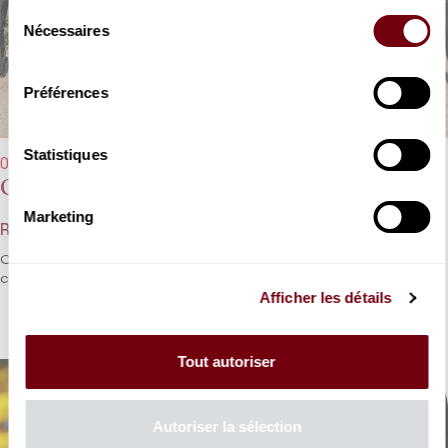
Sélection
Nécessaires
du
consentement
Préférences
Statistiques
09/04/2024 - 20h00
Opera Fuoco fête ses 20 ans
Marketing
Rossini, Haendel, Gounod, Mozart, Offenbach...
Opera Fuoco fête ses 20 ans en compagnie de la fine fleur du
chant français.
Afficher les détails
Tout autoriser
Autoriser la sélection