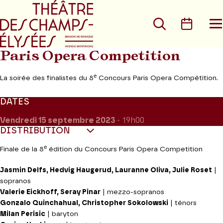
Aller au menu principal
Aller au conte
Rechercher
Calen
O
le
m
Paris Opera Competition
e
La soirée des finalistes du 8
Concours Paris Opera Compétition.
DATES
Vendredi 15
septembre 2023
- 19h00
DISTRIBUTION
e
Finale de la 8
édition du Concours Paris Opera Competition
Jasmin Delfs, Hedvig Haugerud, Lauranne Oliva, Julie Roset
|
sopranos
Valerie Eickhoff, Seray Pinar
| mezzo-sopranos
Gonzalo Quinchahual, Christopher Sokolowski
| ténors
Milan Perisic
| baryton