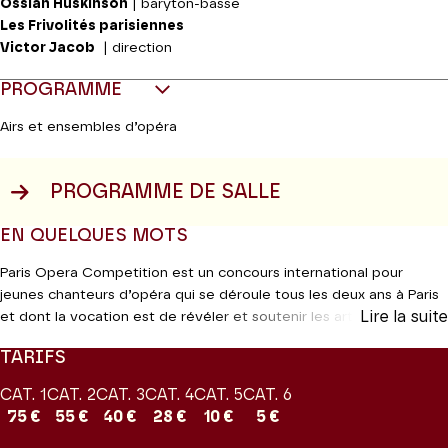
Ossian Huskinson
| baryton-basse
Les Frivolités parisiennes
Victor Jacob
| direction
PROGRAMME
Airs et ensembles d’opéra
PROGRAMME DE SALLE
EN QUELQUES MOTS
Paris Opera Competition est un concours international pour
jeunes chanteurs d’opéra qui se déroule tous les deux ans à Paris
Lire la suite
et dont la vocation est de révéler et soutenir les artistes de
demain. L’équipe de Paris Opera Competition est composée de
TARIFS
mélomanes, professionnels du monde lyrique et anciens lauréats
travaillant de concert pour aider les jeunes artistes à l’aube de
CAT. 1
CAT. 2
CAT. 3
CAT. 4
CAT. 5
CAT. 6
leur carrière professionnelle. Leur intention est de créer une
75 €
55 €
40 €
28 €
10 €
5 €
expérience totale pour les finalistes leur permettant de se former