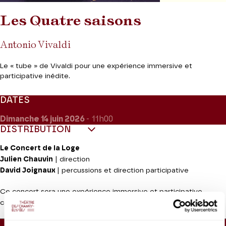
Les Quatre saisons
Antonio Vivaldi
Le « tube » de Vivaldi pour une expérience immersive et
participative inédite.
DATES
Dimanche 14
juin 2026
- 11h00
DISTRIBUTION
Le Concert de la Loge
Julien Chauvin
| direction
David Joignaux
| percussions et direction participative
Ce concert sera une expérience immersive et participative
conçue pour un public d’enfants et de familles.
Durée :
1 H 00