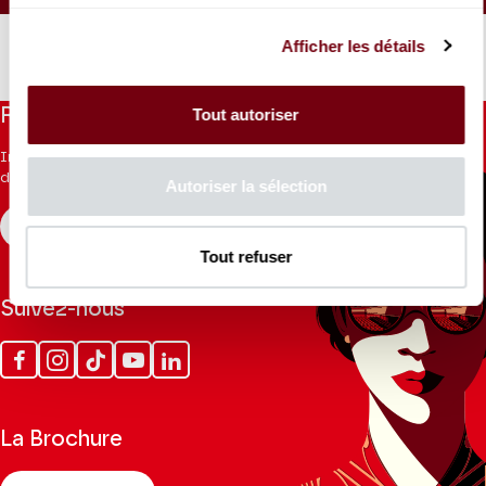
15 €
Afficher les détails
Restez informés
Tout autoriser
Inscrivez-vous à la newsletter pour recevoir les informations
du Théâtre.
Autoriser la sélection
S'INSCRIRE
Tout refuser
Suivez-nous
Facebook
Instagram
Tik
Youtube
Linkedin
Tok
La Brochure