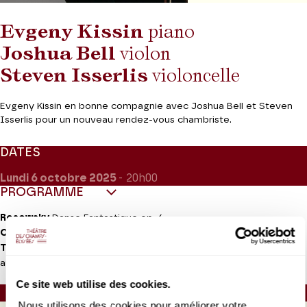
Evgeny Kissin
piano
Joshua Bell
violon
Steven Isserlis
violoncelle
Evgeny Kissin en bonne compagnie avec Joshua Bell et Steven
Isserlis pour un nouveau rendez-vous chambriste.
DATES
Lundi 6
octobre 2025
- 20h00
PROGRAMME
Rosowsky
Danse Fantastique op. 6
Chostakovitch
Trio pour piano et cordes no 2 op. 67
Tchaïkovski
Trio pour piano et cordes « À la mémoire d’un grand
artiste »
Ce site web utilise des cookies.
Durée :
35mn - Entracte (20mn) - 45 mn environ
Nous utilisons des cookies pour améliorer votre