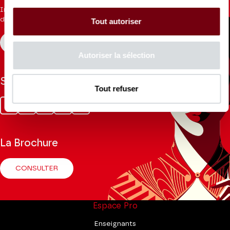
Inscrivez-vous à la newsletter pour recevoir les informations
du Théâtre.
Tout autoriser
S'INSCRIRE
Autoriser la sélection
Suivez-nous
Tout refuser
Facebook
Instagram
Tik
Youtube
Linkedin
Tok
La Brochure
CONSULTER
Espace Pro
Enseignants