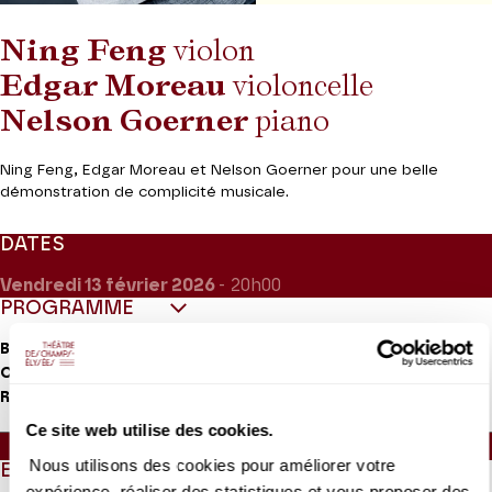
Ning Feng
violon
Edgar Moreau
violoncelle
Nelson Goerner
piano
Ning Feng, Edgar Moreau et Nelson Goerner pour une belle
démonstration de complicité musicale.
DATES
Vendredi 13
février 2026
- 20h00
PROGRAMME
o
Beethoven
Trio op. 1 n
3
o
Chostakovitch
Trio n
1 op. 8
o
Rachmaninov
Trio élégiaque n
2 op. 9
Ce site web utilise des cookies.
Durée :
40mn - Entracte (30mn) - 50 mn environ
Nous utilisons des cookies pour améliorer votre
EN QUELQUES MOTS
expérience, réaliser des statistiques et vous proposer des