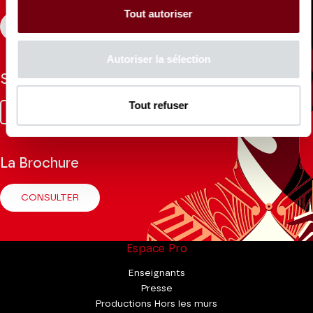
Tout autoriser
S'INSCRIRE
Autoriser la sélection
Suivez-nous
Tout refuser
Facebook
Instagram
Tik
Youtube
Linkedin
Tok
La Brochure
CONSULTER
Espace Pro
Enseignants
Presse
Productions Hors les murs