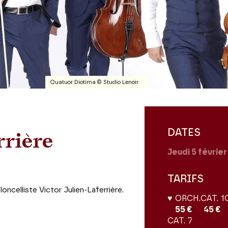
Quatuor Diotima © Studio Lenoir
DATES
rrière
Jeudi 5
févrie
TARIFS
ncelliste Victor Julien-Laferrière.
♥ ORCH.
CAT. 1
55 €
45 €
CAT. 7