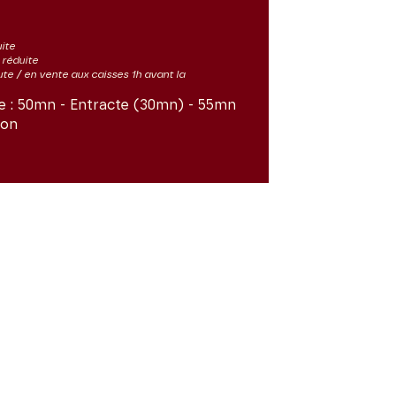
uite
s réduite
ute / en vente aux caisses 1h avant la
e :
50mn - Entracte (30mn) - 55mn
ron