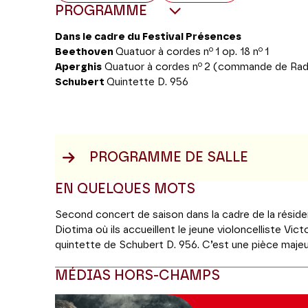
PROGRAMME
Dans le cadre du Festival Présences
o
o
Beethoven
Quatuor à cordes n
1 op. 18 n
1
o
Aperghis
Quatuor à cordes n
2 (commande de Radio
Schubert
Quintette D. 956
PROGRAMME DE SALLE
EN QUELQUES MOTS
Second concert de saison dans la cadre de la rési
Diotima où ils accueillent le jeune violoncelliste Vict
quintette de Schubert D. 956. C’est une pièce maje
compositeur où la présence de deux violoncelles do
MÉDIAS HORS-CHAMPS
grande richesse d’expression et une dimension quasi
maintenant que j’ai appris à bien composer des quat
en 1801, alors qu’il vient de terminer son premier re