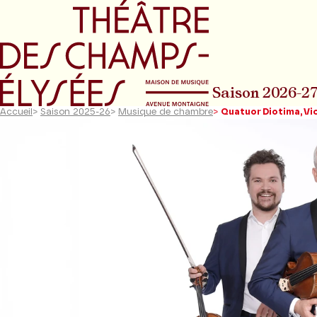
Aller au menu principal
Aller au conte
Saison 2026-2
Accueil
>
Saison 2025-26
>
Musique de chambre
>
Quatuor Diotima, Vi
Diapositive précédente