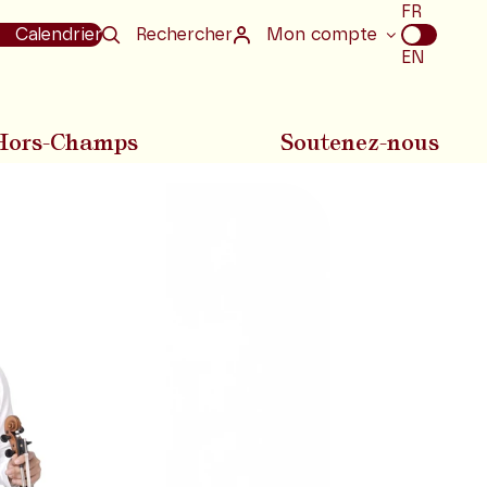
Choix
FR
de
Calendrier
Rechercher
Mon compte
la
EN
langue
Hors-Champs
Soutenez-nous
Diapositive suivan