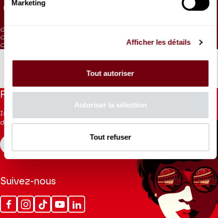
Marketing
40 €
35 €
30 €
25 €
20 €
10 €
CAT. 4 : visibilité réduite
CAT. 5 : visibilité très réduite
Afficher les détails
CAT. 6 : places d'écoute / en vente aux caisses 1h avant la représentation
Tout autoriser
Restez informés
Autoriser la sélection
Inscrivez-vous à la newsletter pour recevoir les informations
du Théâtre.
Tout refuser
S'INSCRIRE
Suivez-nous
Facebook
Instagram
Tik
Youtube
Linkedin
Tok