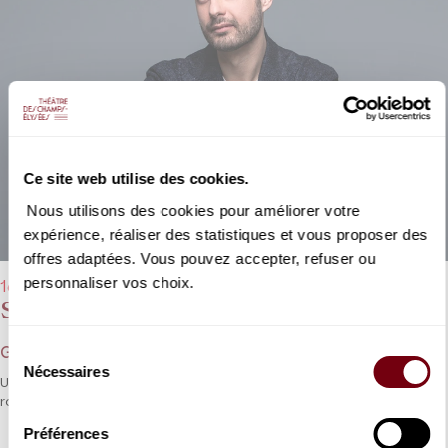
Ce site web utilise des cookies.
Nous utilisons des cookies pour améliorer votre
expérience, réaliser des statistiques et vous proposer des
offres adaptées. Vous pouvez accepter, refuser ou
personnaliser vos choix.
16/06/2026 - 20h00
Stabat Mater
Sélection
Giovanni Battista Pergolesi
Nécessaires
du
Un « tube » et une légende du baroque italien honoré par un duo
consentement
rompu à ce répertoire exigeant.
Préférences