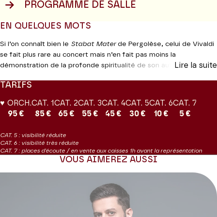
PROGRAMME DE SALLE
EN QUELQUES MOTS
Si l’on connaît bien le
Stabat Mater
de Pergolèse, celui de Vivaldi
se fait plus rare au concert mais n’en fait pas moins la
Lire la suite
démonstration de la profonde spiritualité de son auteur. Le
Salve
Regina,
tout comme le
Dixit Dominus
, appartiennent à la période
TARIFS
du premier séjour italien de Haendel à Rome en 1707. Voici donc
l’occasion d’entendre dans une même soirée trois des plus belles
♥ ORCH.
CAT. 1
CAT. 2
CAT. 3
CAT. 4
CAT. 5
CAT. 6
CAT. 7
pages sacrées du répertoire baroque. Marc Minkowski, l’un des
95 €
85 €
65 €
55 €
45 €
30 €
10 €
5 €
chefs haendéliens les plus inspirés, et ses musiciens, devraient
parer ces trois pépites de mille attentions et des nuances les plus
CAT. 5 : visibilité réduite
sensibles.
CAT. 6 : visibilité très réduite
CAT. 7 : places d'écoute / en vente aux caisses 1h avant la représentation
VOUS AIMEREZ AUSSI
Production Théâtre des Champs-Élysées