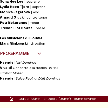
Song Hee Lee
| soprano
Lydia Hoen Tjore
| soprano
Monika Jägerová
| alto
Arnaud Gluck
| contre ténor
Petr Nekoranec
| ténor
Trevor Eliot Bowes
| basse
Les Musiciens du Louvre
Marc Minkowski
| direction
PROGRAMME
Haendel
Nisi Dominus
Vivaldi
Concerto a la rustica RV 151
Stabat Mater
Haendel
Salve Regina, Dixit Dominus
Durée :
40mn - Entracte (30mn) - 50mn environ