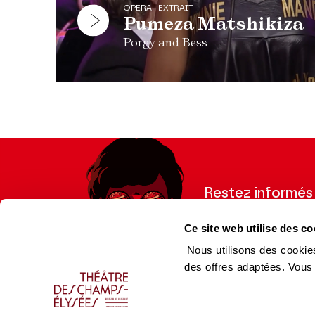
OPERA | EXTRAIT
Pumeza Matshikiza
Porgy and Bess
Restez informés
Inscrivez-vous à la ne
Ce site web utilise des co
recevoir les informatio
Nous utilisons des cookies
des offres adaptées. Vous