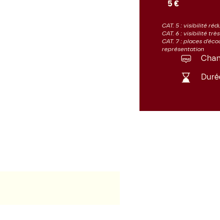
5 €
CAT. 5 : visibilité réd
CAT. 6 : visibilité trè
CAT. 7 : places d'éco
représentation
Chant
Duré