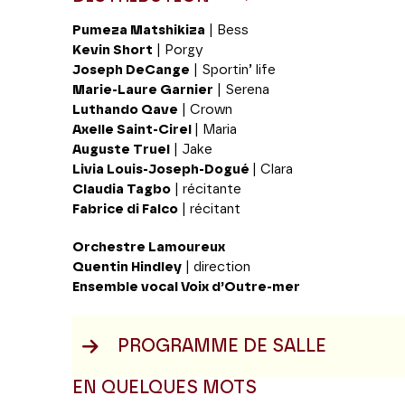
Pumeza Matshikiza
| Bess
Kevin Short
| Porgy
Joseph DeCange
| Sportin’ life
Marie-Laure Garnier
| Serena
Luthando Qave
| Crown
Axelle Saint-Cirel
| Maria
Auguste Truel
| Jake
Livia Louis-Joseph-Dogué
| Clara
Claudia Tagbo
| récitante
Fabrice di Falco
| récitant
Orchestre Lamoureux
Quentin Hindley
| direction
Ensemble vocal Voix d’Outre-mer
PROGRAMME DE SALLE
EN QUELQUES MOTS