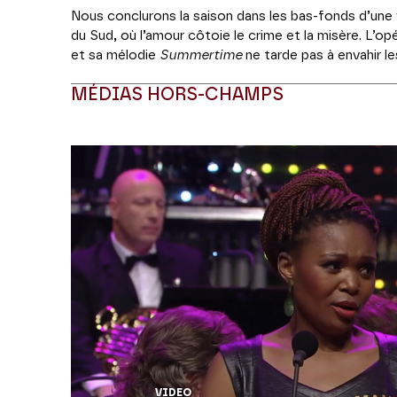
Nous conclurons la saison dans les bas-fonds d’une v
du Sud, où l’amour côtoie le crime et la misère. L’o
et sa mélodie
Summertime
ne tarde pas à envahir le
souhaité y faire se rencontrer « le drame amoureux
MÉDIAS HORS-CHAMPS
Maîtres Chanteurs ».
Pari réussi avec cette synthèse
spiritual et du jazz.
Modifier la slide de ce carousel modifiera égale
Coréalisation Voix d’Outre-mer | Les Grandes Voix
VIDEO