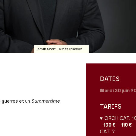
Kevin Short - Droits réservés
DATES
Mardi 30
juin 
x guerres et un
Summertime
TARIFS
♥ ORCH.
CAT. 1
130 €
110 €
CAT. 7