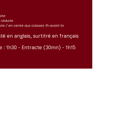
uite
s réduite
ute / en vente aux caisses 1h avant la
é en anglais, surtitré en français
e :
1h30 - Entracte (30mn) - 1h15