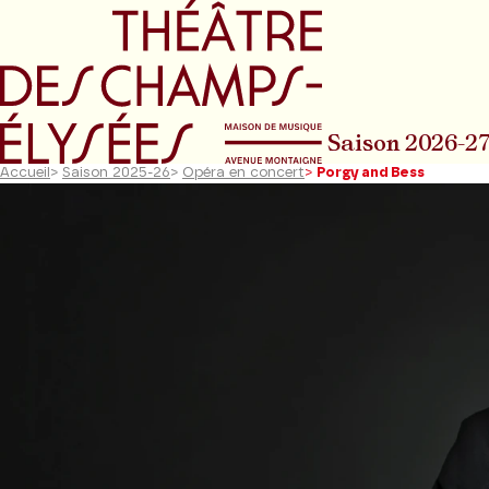
Aller au menu principal
Aller au conte
Saison 2026-2
Accueil
>
Saison 2025-26
>
Opéra en concert
>
Porgy and Bess
Diapositive précédente