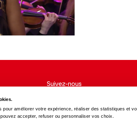
Suivez-nous
wsletter pour
Suivez-nous sur les réseaux sociaux et
okies.
ns du Théâtre.
soyez informés en temps réel.
 pour améliorer votre expérience, réaliser des statistiques et v
Facebook
Instagram
Tik
Youtube
Linkedin
 pouvez accepter, refuser ou personnaliser vos choix.
S'INSCRIRE
Tok