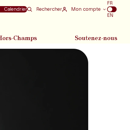
Choix
FR
de
Calendrier
Rechercher
Mon compte
la
EN
langue
Hors-Champs
Soutenez-nous
Diapositive suivan