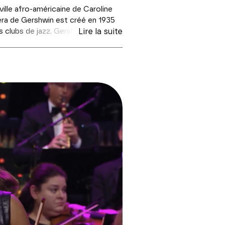
ille afro-américaine de Caroline
péra de Gershwin est créé en 1935
s clubs de jazz. Gershwin avait
Lire la suite
 de
Carmen
, et la beauté des
 de l’opéra, du blues, du negro
ment la slide du carousel des vignettes qui suit.