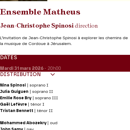
Ensemble Matheus
Jean-Christophe Spinosi
direction
L’invitation de Jean-Christophe Spinosi à explorer les chemins de
la musique de Cordoue à Jérusalem.
DATES
Mardi 31
mars 2026
- 20h00
DISTRIBUTION
Nina Spinosi
| soprano I
Julia Guiguen
| soprano II
Emilie Rose Bry
| soprano III
Gaël Lefèvre
| ténor I
Tristan Bennett
| ténor II
Mohammed Abozekry
| oud
John Samy
| nay