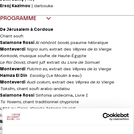
Ersoj Kazimov
| darbouka
PROGRAMME
De Jérusalem à Cordoue
Chant soufi
Salamone Rossi
Al nàhärót bavél,
psaume hébraïque
Monteverdi
Nigra sum,
extrait des
Vêpres de la Vierge
Karkadé
, musique soufie de Haute-Égypte
Le Roi David,
chant juif extrait du
Livre de Samuel
Monteverdi
Pulchra es,
extrait des
Vêpres de la Vierge
Hamza El Din
Escalay
(Le Moulin à eau)
Monteverdi
Audi cœlum,
extrait des
Vêpres de la Vierge
Taksîm
, chant soufi arabo-andalou
Salamone Rossi
Sinfonia undecima, Livre I
To Yasemi,
chant traditionnel chypriote
L’été au Caire,
d’après Antonio Vivaldi
Lecha Dodi,
cantique de la liturgie juive
Monteverdi
Ave maris stella,
extrait des
Vêpres de la Vierge
Lammâ badâ yatathannâ,
muwashah traditionnel