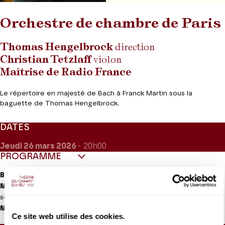
Orchestre de chambre de Paris
Thomas Hengelbrock
direction
Christian Tetzlaff
violon
Maîtrise de Radio France
Le répertoire en majesté de Bach à Franck Martin sous la
baguette de Thomas Hengelbrock.
DATES
Jeudi 26
mars 2026
- 20h00
PROGRAMME
Bach
Chorals BWV 195, 265, 105, 185, 56, 325
Martin
Polyptyque, six images de la Passion du Christ
, pour violon
solo et deux petits orchestres à cordes
o
Mendelssohn
Symphonie n
5 op. 107 « Réformation »
Ce site web utilise des cookies.